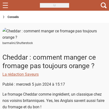
Skip
to
Recettes
Conseils
main
content
Inspirations
Conseils
barmalini/Shutterstock
Menu de la semaine
Cheddar : comment manger ce
Actus
fromage pas toujours orange ?
Téléchargez l'app Saveurs Recettes
La rédaction Saveurs
Index des recettes
Publié : mercredi 5 juin 2024 à 15:17
Guide d'achat
Le fromage Cheddar comme ingrédient, un classique chez
nos voisins britanniques. Yes, les Anglais savent aussi faire
du fromage et du bon !