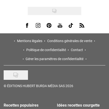
Visit us on Facebook
Visit us on Instagram
Visit us on Pinterest
Visit us on Youtube
Visit us on Tiktok
Visit us on Rss
Mentions légales
Conditions générales de vente
Politique de confidentialité
Contact
Gérer les paramètres de confidentialité
©
ÉDITIONS HUBERT BURDA MÉDIA SAS 2026
Recettes populaires
Idées recettes courgette