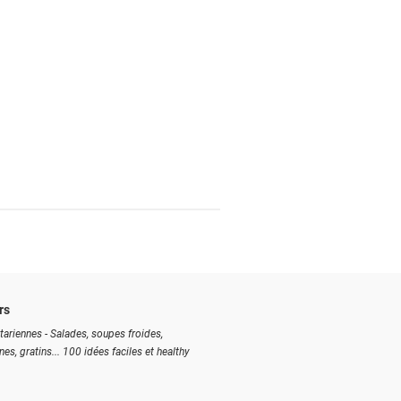
rs
tariennes - Salades, soupes froides,
ines, gratins... 100 idées faciles et healthy