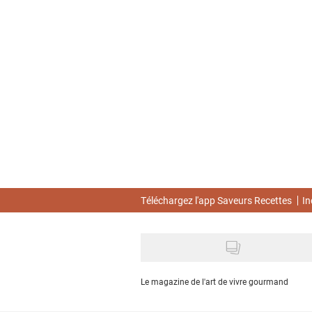
Skip
to
main
content
Téléchargez l'app Saveurs Recettes
In
Le magazine de l'art de vivre gourmand