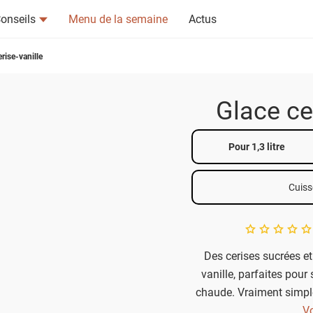
onseils
Menu de la semaine
Actus
rise-vanille
Glace ce
tsapp
n ami
Pour 1,3 litre
Cuiss
A star rating of 
Des cerises sucrées et 
vanille, parfaites pour 
chaude. Vraiment simple
sorbetière. 
Vo