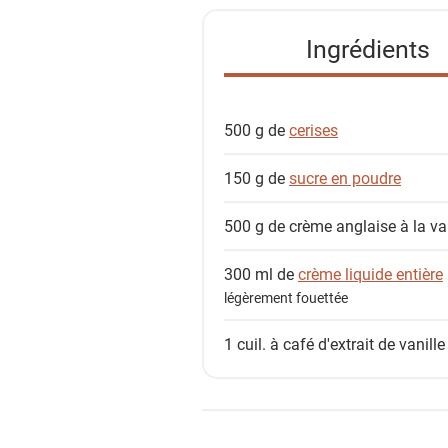
t
e
Ingrédients
d
e
s
500 g de
cerises
i
n
150 g de
sucre en poudre
g
r
500 g de
crème anglaise à la va
é
d
300 ml de
crème liquide entière
i
légèrement fouettée
e
n
1 cuil. à café
d'extrait de vanille
t
s