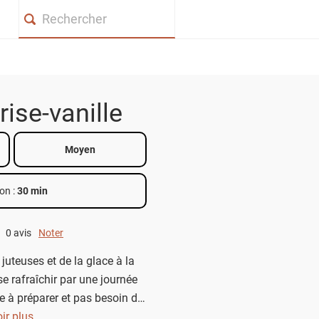
Search
rise-vanille
Moyen
on :
30 min
0 avis
Noter
0 out of 5.
juteuses et de la glace à la
se rafraîchir par une journée
 à préparer et pas besoin de
Comment résister ?
ir plus