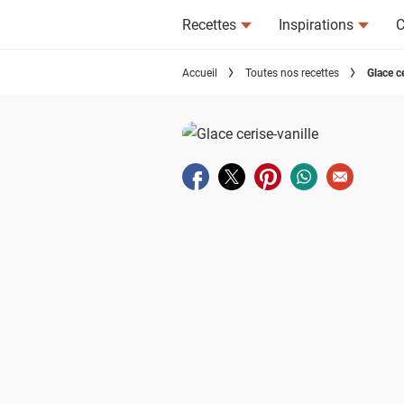
Recettes
Inspirations
C
Accueil
Toutes nos recettes
Glace ce
Partager sur facebook
Partager sur twitter
Partager sur pinterest
Partager sur wha
Envoyer à u