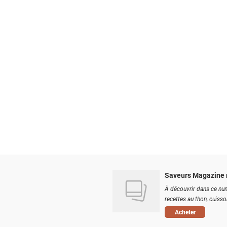
Saveurs Magazine 
À découvrir dans ce num
recettes au thon, cuisson
Acheter