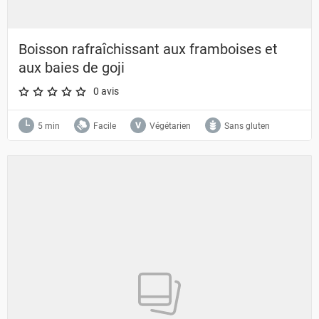
Boisson rafraîchissant aux framboises et
aux baies de goji
0 avis
A star rating of 0 out of 5.
5 min
Facile
Végétarien
Sans gluten