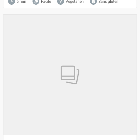
5 min
Facile
Végétarien
Sans gluten