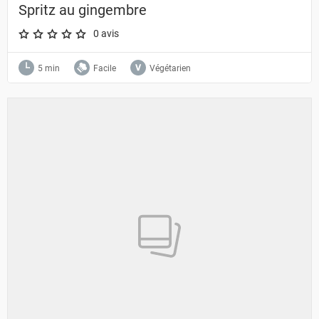
Spritz au gingembre
0 avis
A star rating of 0 out of 5.
5 min
Facile
Végétarien