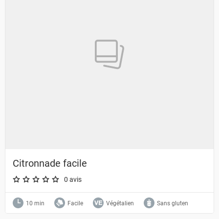
Citronnade facile
0 avis
A star rating of 0 out of 5.
10 min
Facile
Végétalien
Sans gluten