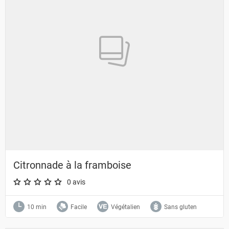
Citronnade à la framboise
0 avis
A star rating of 0 out of 5.
10 min
Facile
Végétalien
Sans gluten