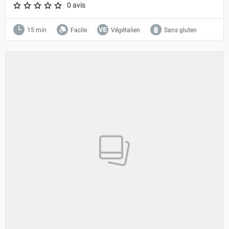
0 avis
A star rating of 0 out of 5.
15 min
Facile
Végétalien
Sans gluten