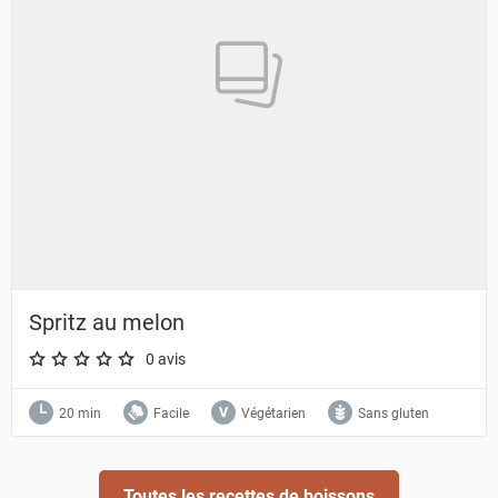
Spritz au melon
0 avis
A star rating of 0 out of 5.
20 min
Facile
Végétarien
Sans gluten
Toutes les recettes de boissons