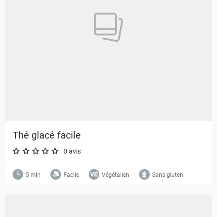
Thé glacé facile
0 avis
A star rating of 0 out of 5.
5 min
Facile
Végétalien
Sans gluten