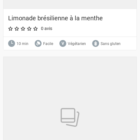
Limonade brésilienne à la menthe
0 avis
A star rating of 0 out of 5.
10 min
Facile
Végétarien
Sans gluten