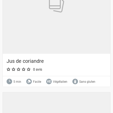
Jus de coriandre
0 avis
A star rating of 0 out of 5.
5 min
Facile
Végétalien
Sans gluten