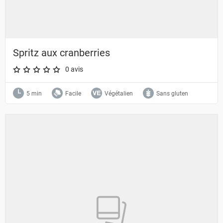
Spritz aux cranberries
0 avis
A star rating of 0 out of 5.
5 min
Facile
Végétalien
Sans gluten