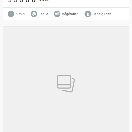
A star rating of 0 out of 5.
5 min
Facile
Végétalien
Sans gluten