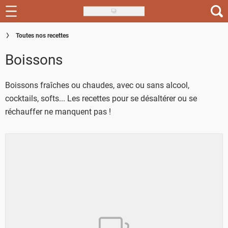
Skip
to
Recettes
Toutes nos recettes
main
content
Boissons
Inspirations
Conseils
Boissons fraîches ou chaudes, avec ou sans alcool,
cocktails, softs... Les recettes pour se désaltérer ou se
Menu de la semaine
réchauffer ne manquent pas !
Actus
Téléchargez l'app Saveurs Recettes
Index des recettes
Guide d'achat