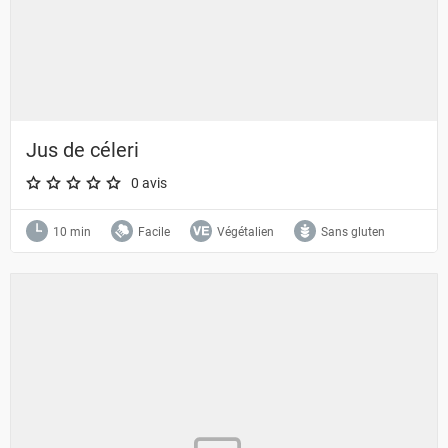
Jus de céleri
0 avis
A star rating of 0 out of 5.
10 min
Facile
Végétalien
Sans gluten