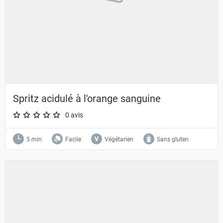
Spritz acidulé à l'orange sanguine
0 avis
A star rating of 0 out of 5.
5 min
Facile
Végétarien
Sans gluten