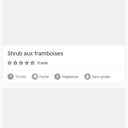
Shrub aux framboises
0 avis
A star rating of 0 out of 5.
10 min
Facile
Végétarien
Sans gluten