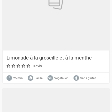
Limonade à la groseille et à la menthe
0 avis
A star rating of 0 out of 5.
25 min
Facile
Végétalien
Sans gluten