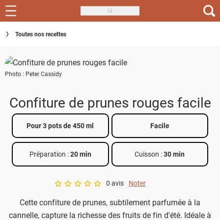
Skip
to
Recettes
Toutes nos recettes
main
content
Inspirations
Photo : Peter Cassidy
Conseils
Menu de la semaine
Confiture de prunes rouges facile
Actus
Pour 3 pots de 450 ml
Facile
Téléchargez l'app Saveurs Recettes
Préparation :
20 min
Cuisson :
30 min
Index des recettes
0 avis
Noter
Guide d'achat
A star rating of 0 out of 5.
Cette confiture de prunes, subtilement parfumée à la
cannelle, capture la richesse des fruits de fin d'été. Idéale à