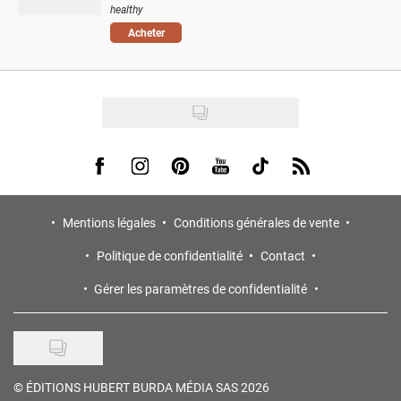
healthy
Acheter
Visit us on Facebook
Visit us on Instagram
Visit us on Pinterest
Visit us on Youtube
Visit us on Tiktok
Visit us on Rss
Mentions légales
Conditions générales de vente
Politique de confidentialité
Contact
Gérer les paramètres de confidentialité
©
ÉDITIONS HUBERT BURDA MÉDIA SAS 2026