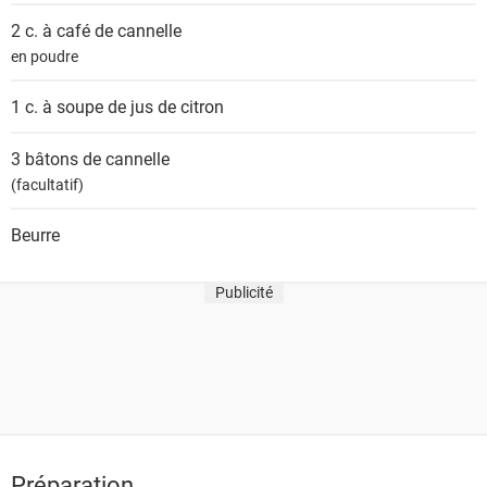
s
2 c. à café de
cannelle
en poudre
1 c. à soupe de
jus de citron
3
bâtons de cannelle
(facultatif)
Beurre
Publicité
Préparation