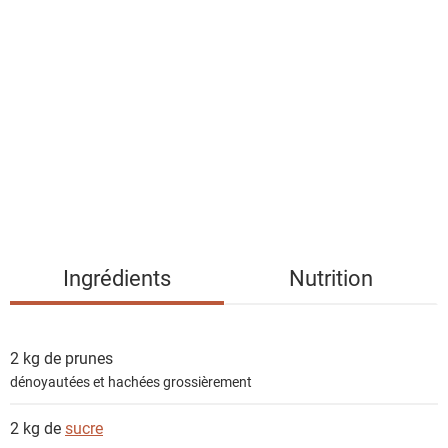
l
i
s
t
e
d
e
s
i
n
g
Ingrédients
Nutrition
r
é
d
2 kg de
prunes
i
dénoyautées et hachées grossièrement
e
n
2 kg de
sucre
t