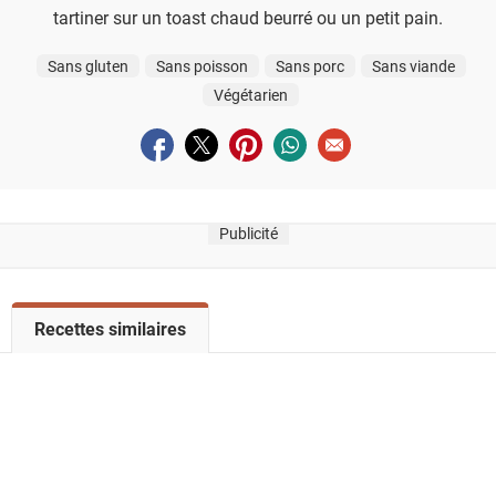
tartiner sur un toast chaud beurré ou un petit pain.
Sans gluten
Sans poisson
Sans porc
Sans viande
Végétarien
Partager sur facebook
Partager sur twitter
Partager sur pinterest
Partager sur whatsapp
Envoyer à un ami
Publicité
V
Recettes similaires
o
i
r
l
a