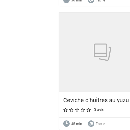
30 min
Facile
Ceviche d’huîtres au yuzu
0 avis
A star rating of 0 out of 5.
45 min
Facile