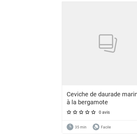
Ceviche de daurade mari
à la bergamote
0 avis
A star rating of 0 out of 5.
35 min
Facile