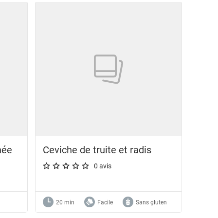
née
Ceviche de truite et radis
0 avis
A star rating of 0 out of 5.
20 min
Facile
Sans gluten