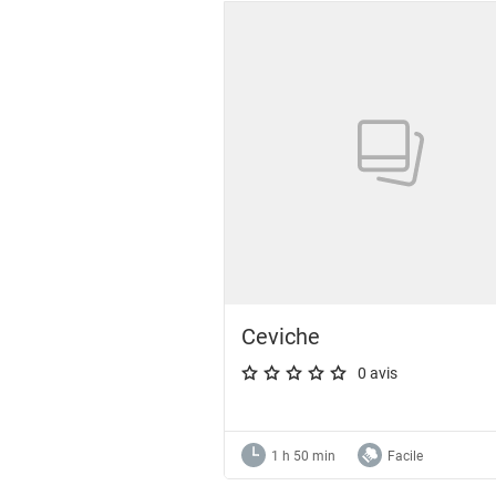
Showing 1 to 11 of 11 results
Ceviche
0 avis
A star rating of 0 out of 5.
1 h 50 min
Facile