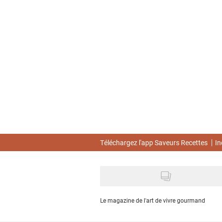
Skip
to
main
content
Téléchargez l'app Saveurs Recettes
In
Le magazine de l'art de vivre gourmand