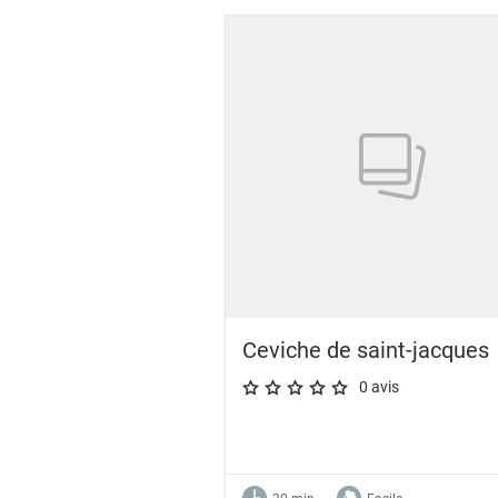
Ceviche de saint-jacques
0 avis
A star rating of 0 out of 5.