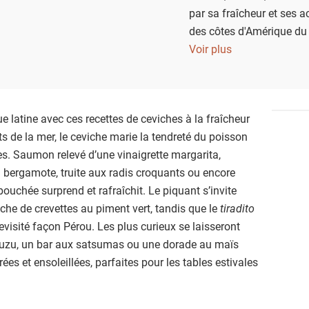
par sa fraîcheur et ses a
des côtes d'Amérique du 
poissons crus, agrumes 
Voir plus
de saveurs.
 latine avec ces recettes de ceviches à la fraîcheur
ts de la mer, le ceviche marie la tendreté du poisson
mes. Saumon relevé d’une vinaigrette margarita,
 bergamote, truite aux radis croquants ou encore
uchée surprend et rafraîchit. Le piquant s’invite
che de crevettes au piment vert, tandis que le
tiradito
isité façon Pérou. Les plus curieux se laisseront
 yuzu, un bar aux satsumas ou une dorade au maïs
brées et ensoleillées, parfaites pour les tables estivales