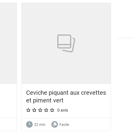
Ceviche piquant aux crevettes
et piment vert
0 avis
A star rating of 0 out of 5.
22 min
Facile