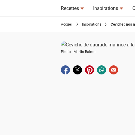
Recettes
Inspirations
C
Accueil
Inspirations
Ceviche : nos m
Photo : Martin Balme
Partager sur facebook
Partager sur twitter
Partager sur pinterest
Partager sur wha
Envoyer à u