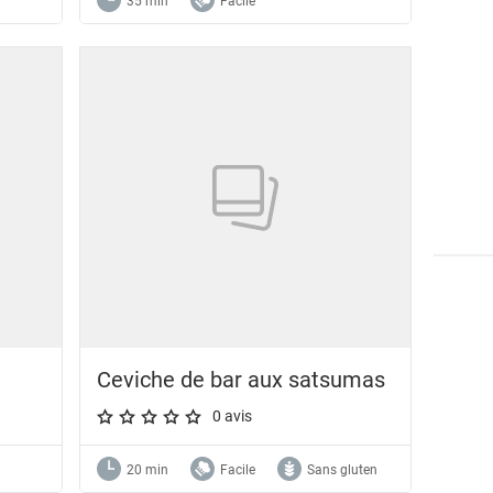
35 min
Facile
Ceviche de bar aux satsumas
0 avis
A star rating of 0 out of 5.
20 min
Facile
Sans gluten