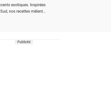
ccents exotiques. Inspirées
Sud, nos recettes mêlent
et épices pour une explosion
Publicité