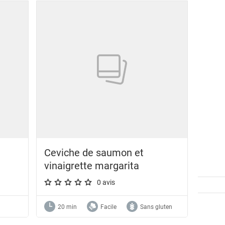
Ceviche de saumon et
vinaigrette margarita
0 avis
A star rating of 0 out of 5.
20 min
Facile
Sans gluten