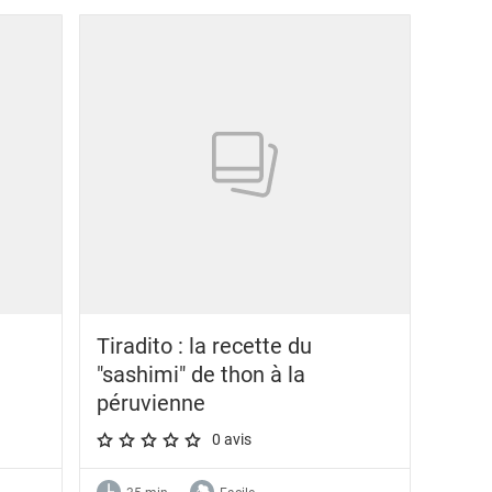
Tiradito : la recette du
"sashimi" de thon à la
péruvienne
0 avis
A star rating of 0 out of 5.