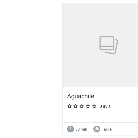
Aguachile
0 avis
A star rating of 0 out of 5.
30 min
Facile