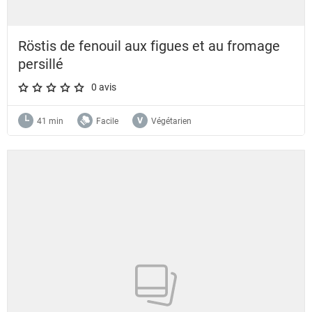
Röstis de fenouil aux figues et au fromage
persillé
0 avis
A star rating of 0 out of 5.
41 min
Facile
Végétarien