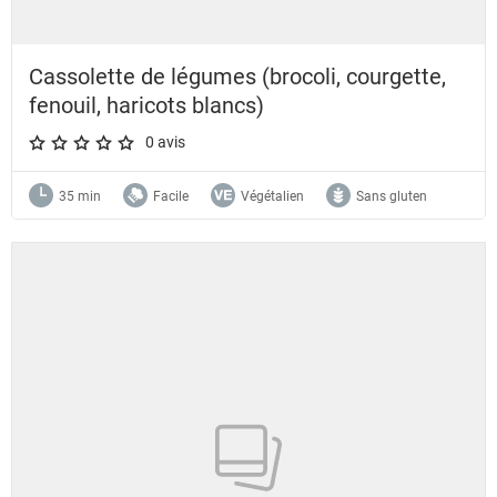
Cassolette de légumes (brocoli, courgette,
fenouil, haricots blancs)
0 avis
A star rating of 0 out of 5.
35 min
Facile
Végétalien
Sans gluten