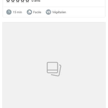
0 avis
A star rating of 0 out of 5.
15 min
Facile
Végétalien