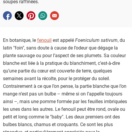
soupes raffinées.
Partager sur facebook
Partager sur twitter
Partager sur pinterest
Partager sur whatsapp
Envoyer à un ami
En botanique, le
fenouil
est appelé
Foeniculum sativum
, du
latin "foin", sans doute à cause de l’odeur que dégage la
plante sauvage ou pour l’aspect de ses plumets. Sa couleur
blanche est liée à la pratique du blanchiment, c’est-à-dire
qu’une partie du cœur est couverte de terre, quelques
semaines avant la récolte, pour le protéger du soleil.
Contrairement à ce que l’on pense, la partie blanche que l’on
mange n’est pas un bulbe – même si on l’appelle toujours
ainsi –, mais une pomme formée par les feuilles imbriquées
les unes dans les autres. Le fenouil peut être rond, ovale ou
petit et long comme le "baby". Les deux premiers ont des
bulbes blancs, charnus et croquants. Ce sont les plus
répandus, et particulièrement appréciés pour la