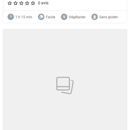
0 avis
A star rating of 0 out of 5.
1 h 15 min
Facile
Végétarien
Sans gluten