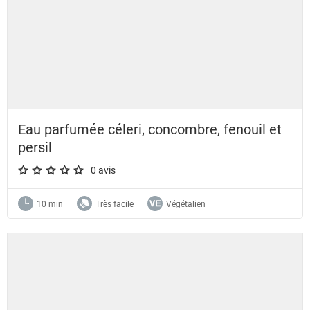
Eau parfumée céleri, concombre, fenouil et
persil
0 avis
A star rating of 0 out of 5.
10 min
Très facile
Végétalien