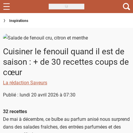
Skip
to
Recettes
Inspirations
main
content
Inspirations
Conseils
Cuisiner le fenouil quand il est de
saison : + de 30 recettes coups de
Menu de la semaine
cœur
Actus
La rédaction Saveurs
Téléchargez l'app Saveurs Recettes
Publié : lundi 20 avril 2026 à 07:30
Index des recettes
32 recettes
Guide d'achat
De mai à décembre, ce bulbe au parfum anisé nous surprend
dans des salades fraîches, des entrées parfumées et des