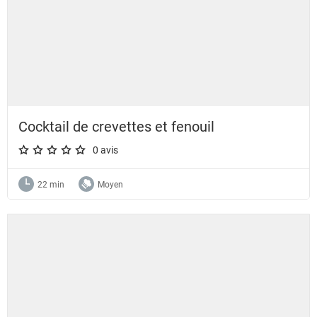
Cocktail de crevettes et fenouil
0 avis
A star rating of 0 out of 5.
22 min
Moyen