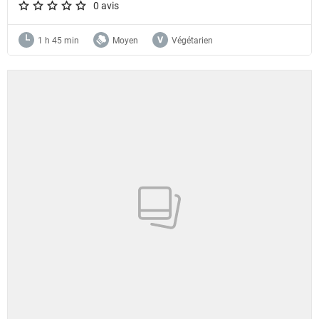
0 avis
A star rating of 0 out of 5.
1 h 45 min
Moyen
Végétarien