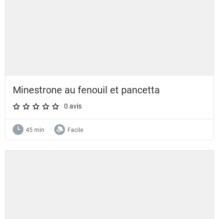
Minestrone au fenouil et pancetta
0 avis
A star rating of 0 out of 5.
45 min
Facile