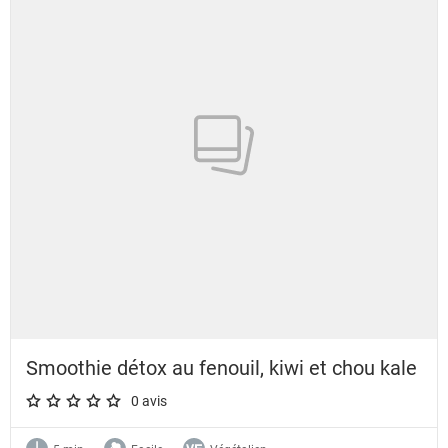
Smoothie détox au fenouil, kiwi et chou kale
0 avis
A star rating of 0 out of 5.