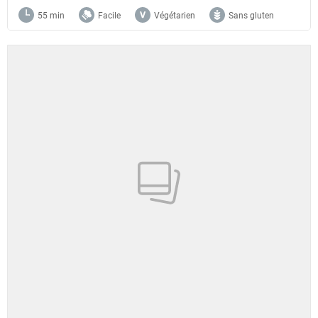
55 min
Facile
Végétarien
Sans gluten