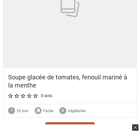
Soupe glacée de tomates, fenouil mariné à
la menthe
0 avis
A star rating of 0 out of 5.
25 min
Facile
Végétarien
Charger suivant