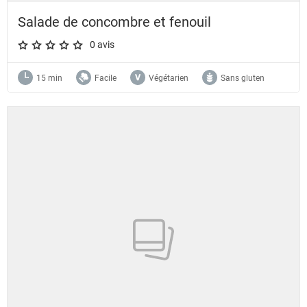
Salade de concombre et fenouil
0 avis
A star rating of 0 out of 5.
15 min
Facile
Végétarien
Sans gluten