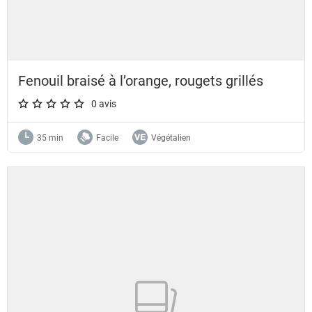
Fenouil braisé à l’orange, rougets grillés
0 avis
A star rating of 0 out of 5.
35 min
Facile
Végétalien