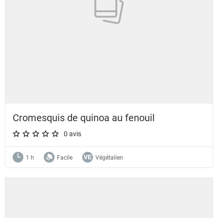
Cromesquis de quinoa au fenouil
0 avis
A star rating of 0 out of 5.
1 h
Facile
Végétalien