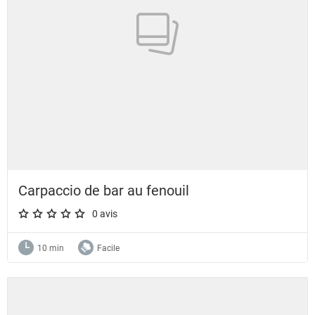
Carpaccio de bar au fenouil
0 avis
A star rating of 0 out of 5.
10 min
Facile