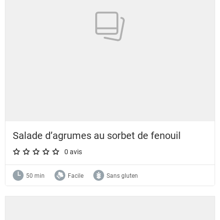
Salade d’agrumes au sorbet de fenouil
0 avis
A star rating of 0 out of 5.
50 min
Facile
Sans gluten