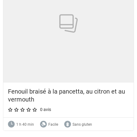
Fenouil braisé à la pancetta, au citron et au
vermouth
0 avis
A star rating of 0 out of 5.
1 h 40 min
Facile
Sans gluten