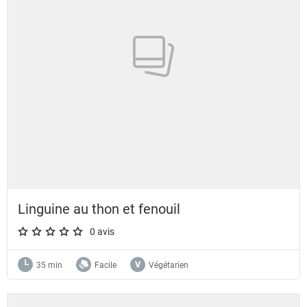
Linguine au thon et fenouil
0 avis
A star rating of 0 out of 5.
35 min
Facile
Végétarien