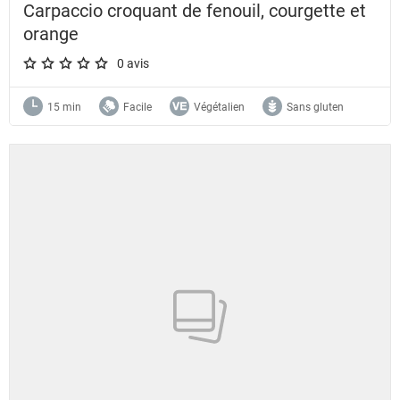
Carpaccio croquant de fenouil, courgette et
orange
0 avis
A star rating of 0 out of 5.
15 min
Facile
Végétalien
Sans gluten