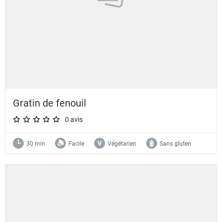
Gratin de fenouil
0 avis
A star rating of 0 out of 5.
30 min
Facile
Végétarien
Sans gluten