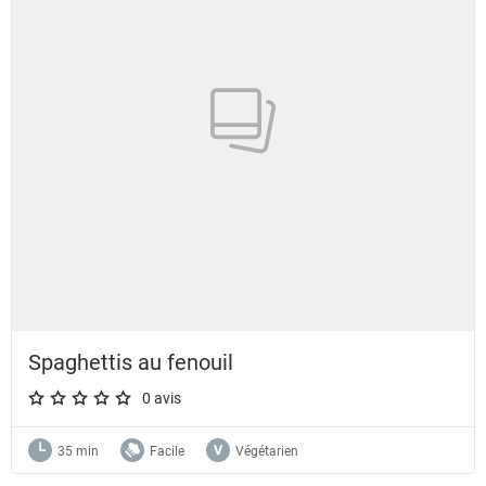
Spaghettis au fenouil
0 avis
A star rating of 0 out of 5.
35 min
Facile
Végétarien