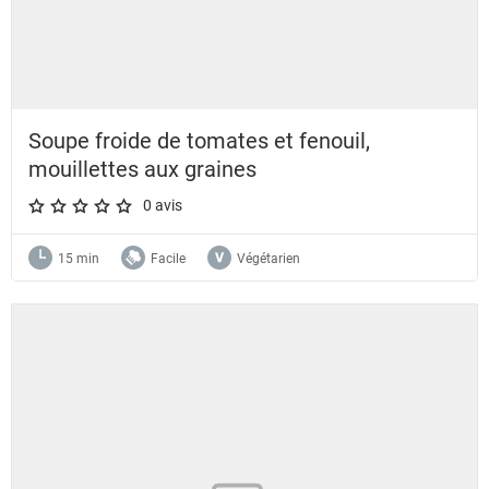
Soupe froide de tomates et fenouil,
mouillettes aux graines
0 avis
A star rating of 0 out of 5.
15 min
Facile
Végétarien