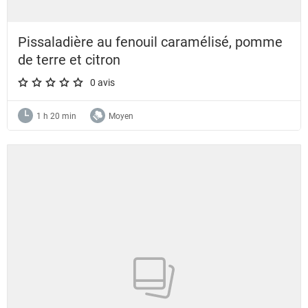
Pissaladière au fenouil caramélisé, pomme
de terre et citron
0 avis
A star rating of 0 out of 5.
1 h 20 min
Moyen