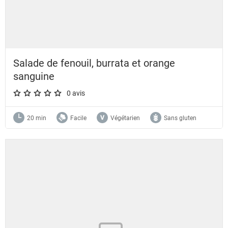
Salade de fenouil, burrata et orange
sanguine
0 avis
A star rating of 0 out of 5.
20 min
Facile
Végétarien
Sans gluten