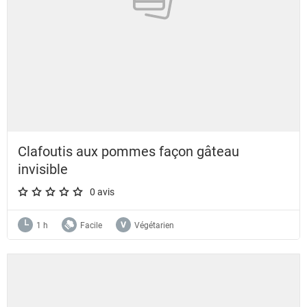
Clafoutis aux pommes façon gâteau
invisible
0 avis
A star rating of 0 out of 5.
1 h
Facile
Végétarien