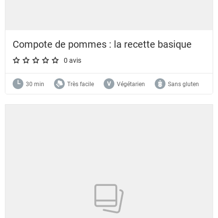
Compote de pommes : la recette basique
0 avis
A star rating of 0 out of 5.
30 min
Très facile
Végétarien
Sans gluten