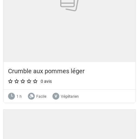
Crumble aux pommes léger
0 avis
A star rating of 0 out of 5.
1 h
Facile
Végétarien