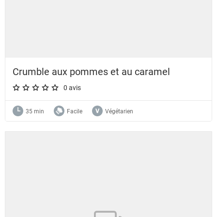
Crumble aux pommes et au caramel
0 avis
A star rating of 0 out of 5.
35 min
Facile
Végétarien