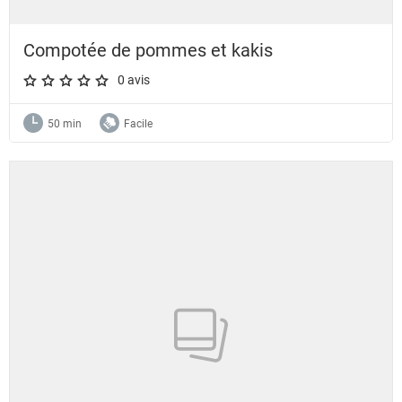
Compotée de pommes et kakis
0 avis
A star rating of 0 out of 5.
50 min
Facile