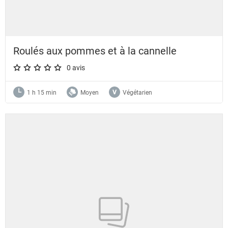
Roulés aux pommes et à la cannelle
0 avis
A star rating of 0 out of 5.
1 h 15 min
Moyen
Végétarien