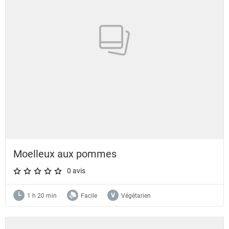
Moelleux aux pommes
0 avis
A star rating of 0 out of 5.
1 h 20 min
Facile
Végétarien