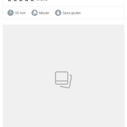
A star rating of 0 out of 5.
55 min
Moyen
Sans gluten