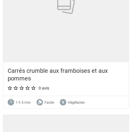
Carrés crumble aux framboises et aux
pommes
0 avis
A star rating of 0 out of 5.
1 h 5 min
Facile
Végétarien