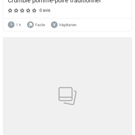
Crumble pomme-poire traditionnel
0 avis
A star rating of 0 out of 5.
1 h
Facile
Végétarien