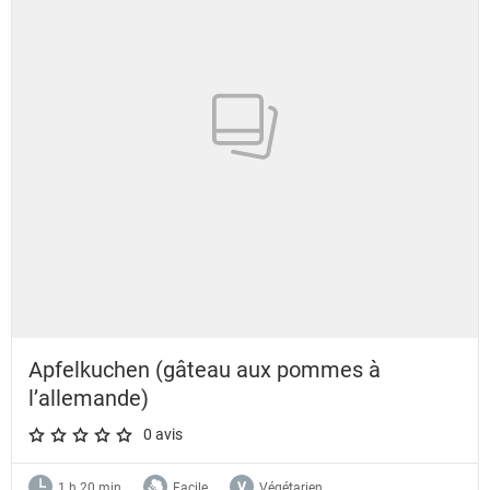
Apfelkuchen (gâteau aux pommes à
l’allemande)
0 avis
A star rating of 0 out of 5.
1 h 20 min
Facile
Végétarien