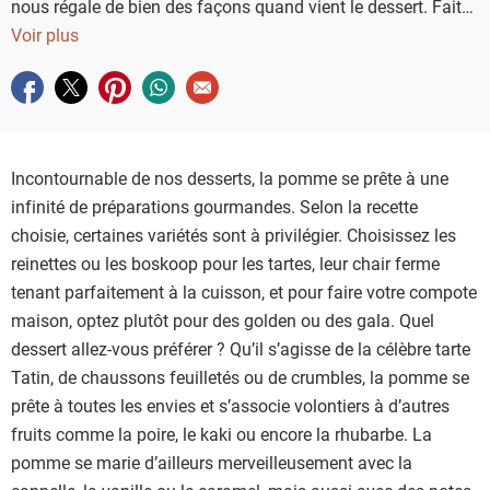
nous régale de bien des façons quand vient le dessert. Faites
le plein de recettes
Voir plus
Saveurs
pour déguster la pomme,
autrement qu'en la croquant.
Partager sur facebook
Partager sur twitter
Partager sur pinterest
Partager sur whatsapp
Envoyer à un ami
Incontournable de nos desserts, la pomme se prête à une
infinité de préparations gourmandes. Selon la recette
choisie, certaines variétés sont à privilégier. Choisissez les
reinettes ou les boskoop pour les tartes, leur chair ferme
tenant parfaitement à la cuisson, et pour faire votre compote
maison, optez plutôt pour des golden ou des gala. Quel
dessert allez-vous préférer ? Qu’il s’agisse de la célèbre tarte
Tatin, de chaussons feuilletés ou de crumbles, la pomme se
prête à toutes les envies et s’associe volontiers à d’autres
fruits comme la poire, le kaki ou encore la rhubarbe. La
pomme se marie d’ailleurs merveilleusement avec la