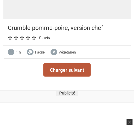
Crumble pomme-poire, version chef
0 avis
A star rating of 0 out of 5.
1 h
Facile
Végétarien
Charger suivant
Publicité