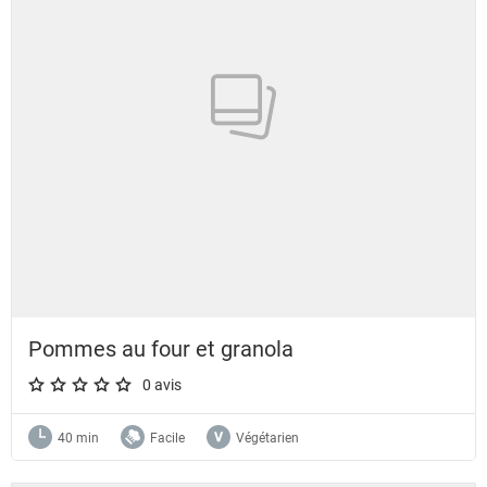
Pommes au four et granola
0 avis
A star rating of 0 out of 5.
40 min
Facile
Végétarien