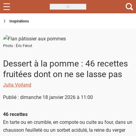
Skip
to
Recettes
Inspirations
main
content
Inspirations
Photo : Éric Fénot
Conseils
Menu de la semaine
Dessert à la pomme : 46 recettes
fruitées dont on ne se lasse pas
Actus
Julia Voiland
Téléchargez l'app Saveurs Recettes
Publié : dimanche 18 janvier 2026 à 11:00
Index des recettes
46 recettes
Guide d'achat
En tarte ou en crumble, en compote ou cuite au four, dans un
chausson feuilleté ou un sorbet acidulé, la reine du verger