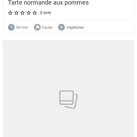
Tarte normande aux pommes
0 avis
A star rating of 0 out of 5.
50 min
Facile
Végétarien