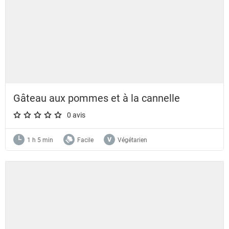
Gâteau aux pommes et à la cannelle
0 avis
A star rating of 0 out of 5.
1 h 5 min
Facile
Végétarien