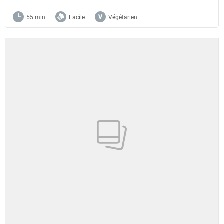
55 min
Facile
Végétarien