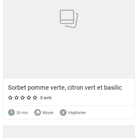
Sorbet pomme verte, citron vert et basilic
0 avis
A star rating of 0 out of 5.
30 min
Moyen
Végétarien