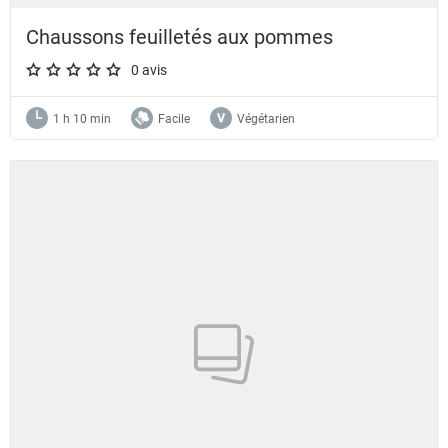
Chaussons feuilletés aux pommes
0 avis
A star rating of 0 out of 5.
1 h 10 min
Facile
Végétarien