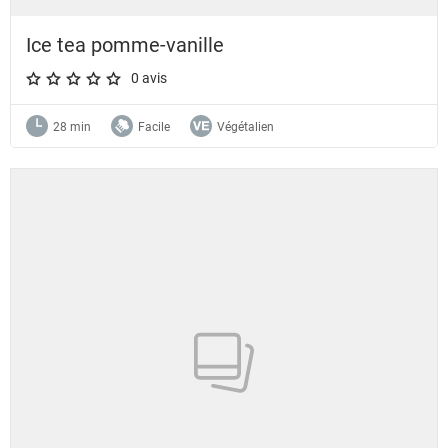
Ice tea pomme-vanille
0 avis
A star rating of 0 out of 5.
28 min
Facile
Végétalien