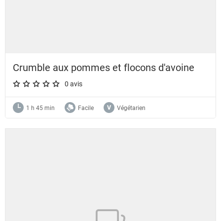
Crumble aux pommes et flocons d'avoine
0 avis
A star rating of 0 out of 5.
1 h 45 min
Facile
Végétarien