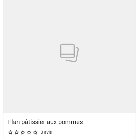
Flan pâtissier aux pommes
0 avis
A star rating of 0 out of 5.