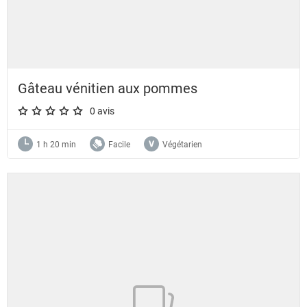
Gâteau vénitien aux pommes
0 avis
A star rating of 0 out of 5.
1 h 20 min
Facile
Végétarien