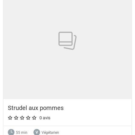
Strudel aux pommes
0 avis
A star rating of 0 out of 5.
55 min
Végétarien