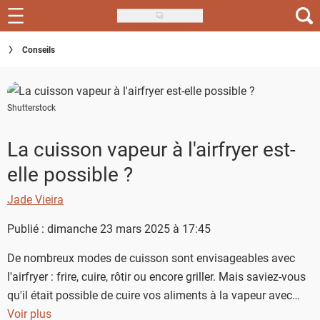
Skip
to
Recettes
Conseils
main
content
Inspirations
Shutterstock
Conseils
Menu de la semaine
La cuisson vapeur à l'airfryer est-
elle possible ?
Actus
Jade Vieira
Téléchargez l'app Saveurs Recettes
Publié : dimanche 23 mars 2025 à 17:45
Index des recettes
De nombreux modes de cuisson sont envisageables avec
Guide d'achat
l'airfryer : frire, cuire, rôtir ou encore griller. Mais saviez-vous
qu'il était possible de cuire vos aliments à la vapeur avec
votre appareil ?
Voir plus