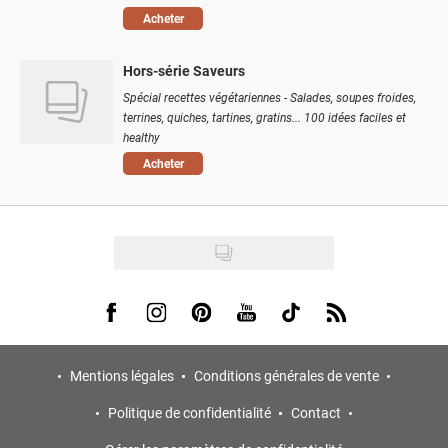
Acheter
Hors-série Saveurs
Spécial recettes végétariennes - Salades, soupes froides,
terrines, quiches, tartines, gratins... 100 idées faciles et
healthy
Acheter
Visit us on Facebook
Visit us on Instagram
Visit us on Pinterest
Visit us on Youtube
Visit us on Tiktok
Visit us on Rss
Mentions légales
Conditions générales de vente
Politique de confidentialité
Contact