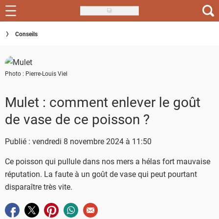
Skip
to
Recettes
Conseils
main
content
Inspirations
Photo : Pierre-Louis Viel
Conseils
Menu de la semaine
Mulet : comment enlever le goût
de vase de ce poisson ?
Actus
Publié : vendredi 8 novembre 2024 à 11:50
Téléchargez l'app Saveurs Recettes
Ce poisson qui pullule dans nos mers a hélas fort mauvaise
Index des recettes
réputation. La faute à un goût de vase qui peut pourtant
Guide d'achat
disparaître très vite.
Partager sur facebook
Partager sur twitter
Partager sur pinterest
Partager sur whatsapp
Envoyer à un ami