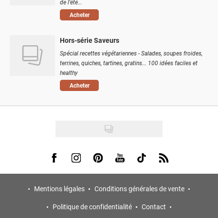
de l'été...
Acheter
Hors-série Saveurs
Spécial recettes végétariennes - Salades, soupes froides,
terrines, quiches, tartines, gratins... 100 idées faciles et
healthy
Acheter
Visit us on Facebook
Visit us on Instagram
Visit us on Pinterest
Visit us on Youtube
Visit us on Tiktok
Visit us on Rss
Mentions légales
Conditions générales de vente
Politique de confidentialité
Contact