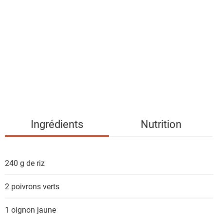
i
s
t
e
d
e
s
i
n
g
Ingrédients
Nutrition
r
é
d
240 g
de riz
i
e
2
poivrons verts
n
t
1
oignon jaune