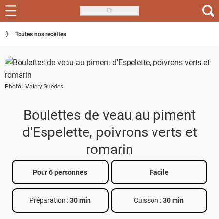
Skip
to
Recettes
Toutes nos recettes
main
content
Inspirations
Conseils
Photo : Valéry Guedes
Menu de la semaine
Boulettes de veau au piment
Actus
d'Espelette, poivrons verts et
Téléchargez l'app Saveurs Recettes
romarin
Index des recettes
Pour 6 personnes
Facile
Guide d'achat
Préparation :
30 min
Cuisson :
30 min