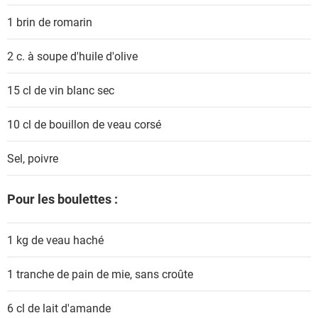
s
1 brin
de romarin
2 c. à soupe
d'huile d'olive
15 cl
de vin blanc sec
10 cl
de bouillon de veau corsé
Sel, poivre
Pour les boulettes :
1 kg
de veau haché
1 tranche
de pain de mie, sans croûte
6 cl
de lait d'amande