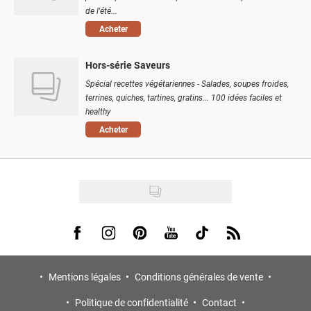
de l'été...
Acheter
Hors-série Saveurs
Spécial recettes végétariennes - Salades, soupes froides,
terrines, quiches, tartines, gratins... 100 idées faciles et
healthy
Acheter
Visit us on Facebook
Visit us on Instagram
Visit us on Pinterest
Visit us on Youtube
Visit us on Tiktok
Visit us on Rss
Mentions légales
Conditions générales de vente
Politique de confidentialité
Contact