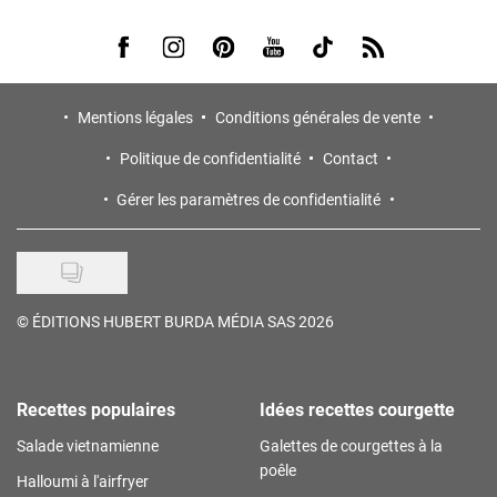
Visit us on Facebook
Visit us on Instagram
Visit us on Pinterest
Visit us on Youtube
Visit us on Tiktok
Visit us on Rss
Mentions légales
Conditions générales de vente
Politique de confidentialité
Contact
Gérer les paramètres de confidentialité
©
ÉDITIONS HUBERT BURDA MÉDIA SAS 2026
Recettes populaires
Idées recettes courgette
Salade vietnamienne
Galettes de courgettes à la
poêle
Halloumi à l'airfryer