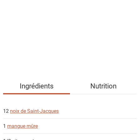
l
i
s
t
e
d
e
s
i
n
g
Ingrédients
Nutrition
r
é
d
12
noix de Saint-Jacques
i
e
1
mangue mûre
n
t