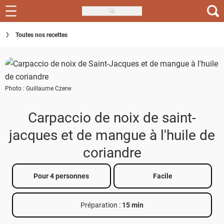
Skip
to
Recettes
Toutes nos recettes
main
content
Inspirations
Conseils
Photo : Guillaume Czerw
Menu de la semaine
Carpaccio de noix de saint-
Actus
jacques et de mangue à l'huile de
Téléchargez l'app Saveurs Recettes
coriandre
Index des recettes
Pour 4 personnes
Facile
Guide d'achat
Préparation :
15 min