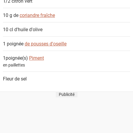
1/2
citron vert
s
10 g de
coriandre fraîche
10 cl
d'huile d'olive
1 poignée
de pousses d'oseille
1poignée(s)
Piment
en paillettes
Fleur de sel
Publicité