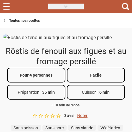
Skip
to
Recettes
Toutes nos recettes
main
content
Inspirations
Conseils
Röstis de fenouil aux figues et au
Menu de la semaine
fromage persillé
Actus
Pour 4 personnes
Facile
Téléchargez l'app Saveurs Recettes
Préparation :
35 min
Cuisson :
6 min
Index des recettes
+ 10 min de repos
Guide d'achat
0 avis
Noter
A star rating of 0 out of 5.
Sans poisson
Sans porc
Sans viande
Végétarien