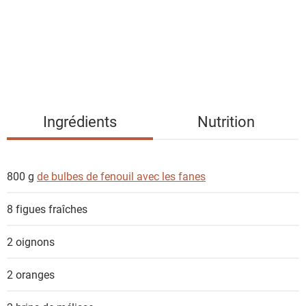
e
d
e
s
i
n
g
Ingrédients
Nutrition
r
é
d
800 g
de bulbes de fenouil avec les fanes
i
e
8
figues fraîches
n
t
2
oignons
s
2
oranges