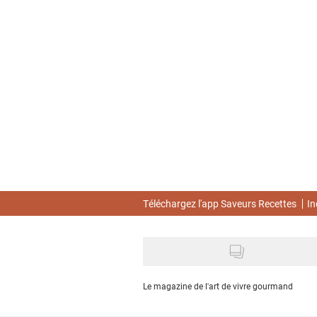
Skip
to
main
content
Téléchargez l'app Saveurs Recettes
In
Le magazine de l'art de vivre gourmand