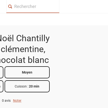
Search
oël Chantilly
clémentine,
ocolat blanc
Moyen
n
Cuisson :
20 min
0 avis
Noter
0 out of 5.