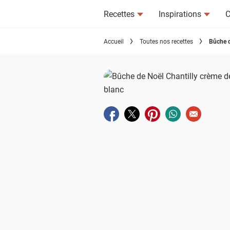
Recettes
Inspirations
C
Accueil
Toutes nos recettes
Bûche d
Partager sur facebook
Partager sur twitter
Partager sur pinterest
Partager sur wha
Envoyer à u