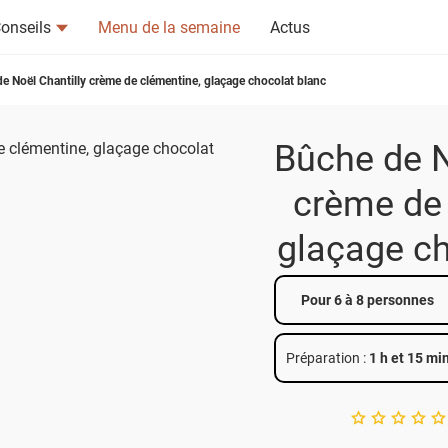
onseils
Menu de la semaine
Actus
e Noël Chantilly crème de clémentine, glaçage chocolat blanc
Bûche de N
crème de 
tsapp
n ami
glaçage ch
Pour 6 à 8 personnes
Préparation :
1 h et 15 mi
A star rating of 