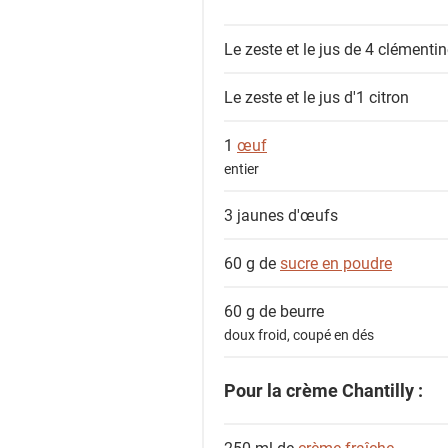
s
Le zeste et le jus de 4
clémentin
Le zeste et le jus d'1
citron
1
œuf
entier
3
jaunes d'œufs
60 g de
sucre en poudre
60 g de
beurre
doux froid, coupé en dés
Pour la crème Chantilly :
250 ml de
crème fraîche