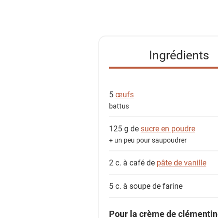
i
s
t
e
Ingrédients
d
e
s
5
œufs
i
battus
n
g
125 g de
sucre en poudre
r
+ un peu pour saupoudrer
é
d
2 c. à café de
pâte de vanille
i
e
5 c. à soupe de
farine
n
t
Pour la crème de clémentin