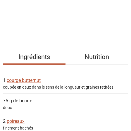
e
d
e
s
i
n
g
Ingrédients
Nutrition
r
é
d
1
courge butternut
i
coupée en deux dans le sens de la longueur et graines retirées
e
n
75 g de
beurre
t
doux
s
2
poireaux
finement hachés