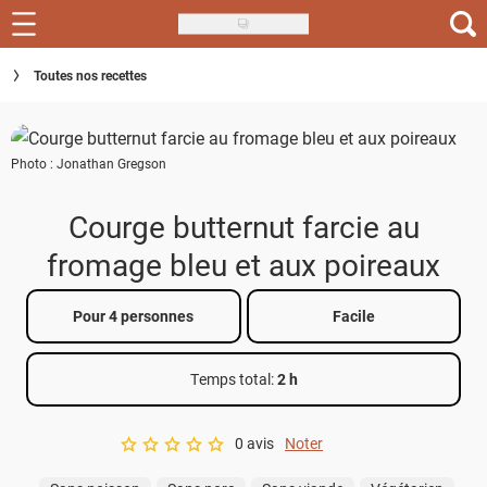
Skip
to
Recettes
Toutes nos recettes
main
content
Inspirations
Photo : Jonathan Gregson
Conseils
Menu de la semaine
Courge butternut farcie au
fromage bleu et aux poireaux
Actus
Téléchargez l'app Saveurs Recettes
Pour 4 personnes
Facile
Index des recettes
Temps total
:
2 h
Guide d'achat
0 avis
Noter
A star rating of 0 out of 5.