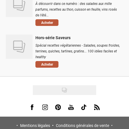
À découvrir dans ce numéro : des salades aux mille
parfums, recettes au thon, cuisson en feuille, vins rosés
de l'été...
Acheter
Hors-série Saveurs
Spécial recettes végétariennes - Salades, soupes froides,
terrines, quiches, tartines, gratins... 100 idées faciles et
healthy
Acheter
Visit us on Facebook
Visit us on Instagram
Visit us on Pinterest
Visit us on Youtube
Visit us on Tiktok
Visit us on Rss
Mentions légales
Conditions générales de vente