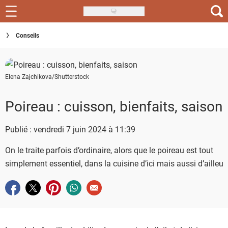
Skip
to
Recettes
Conseils
main
content
Inspirations
Elena Zajchikova/Shutterstock
Conseils
Menu de la semaine
Poireau : cuisson, bienfaits, saison
Actus
Publié : vendredi 7 juin 2024 à 11:39
Téléchargez l'app Saveurs Recettes
On le traite parfois d’ordinaire, alors que le poireau est tout
simplement essentiel, dans la cuisine d’ici mais aussi d’ailleur
Index des recettes
Partager sur facebook
Partager sur twitter
Partager sur pinterest
Partager sur whatsapp
Envoyer à un ami
Guide d'achat