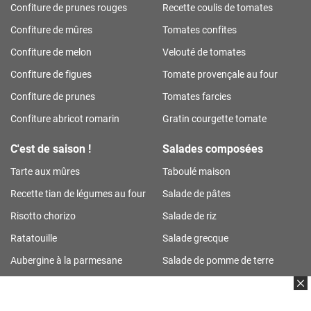
Confiture de prunes rouges
Recette coulis de tomates
Confiture de mûres
Tomates confites
Confiture de melon
Velouté de tomates
Confiture de figues
Tomate provençale au four
Confiture de prunes
Tomates farcies
Confiture abricot romarin
Gratin courgette tomate
C'est de saison !
Salades composées
Tarte aux mûres
Taboulé maison
Recette tian de légumes au four
Salade de pâtes
Risotto chorizo
Salade de riz
Ratatouille
Salade grecque
Aubergine à la parmesane
Salade de pomme de terre
Tarte aux prunes
Salade de riz thon