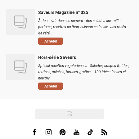
Saveurs Magazine n° 325
À découvrir dans ce numéro : des salades aux mille
parfums, recettes au thon, cuisson en feuille, vins rosés
de l'été...
Acheter
Hors-série Saveurs
Spécial recettes végétariennes - Salades, soupes froides,
terrines, quiches, tartines, gratins... 100 idées faciles et
healthy
Acheter
Visit us on Facebook
Visit us on Instagram
Visit us on Pinterest
Visit us on Youtube
Visit us on Tiktok
Visit us on Rss