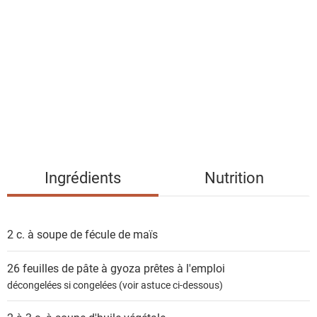
i
s
t
e
d
e
s
i
n
g
Ingrédients
Nutrition
r
é
d
2 c. à soupe de
fécule de maïs
i
e
26
feuilles de pâte à gyoza prêtes à l'emploi
n
décongelées si congelées (voir astuce ci-dessous)
t
s