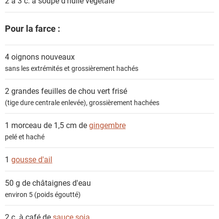
2 à 3 c. à soupe
d'huile végétale
Pour la farce :
4
oignons nouveaux
sans les extrémités et grossièrement hachés
2 grandes feuilles de
chou vert frisé
(tige dure centrale enlevée), grossièrement hachées
1 morceau de 1,5 cm de
gingembre
pelé et haché
1
gousse d'ail
50 g de
châtaignes d'eau
environ 5 (poids égoutté)
2 c. à café de
sauce soja