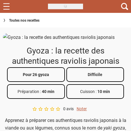
Skip
to
Recettes
Toutes nos recettes
main
content
Inspirations
Conseils
Gyoza : la recette des
Menu de la semaine
authentiques raviolis japonais
Actus
Pour 26 gyoza
Difficile
Téléchargez l'app Saveurs Recettes
Préparation :
40 min
Cuisson :
10 min
Index des recettes
0 avis
Noter
Guide d'achat
A star rating of 0 out of 5.
Apprenez à préparer ces authentiques raviolis japonais à la
viande ou aux légumes, connus sous le nom de
yaki gyoza
,