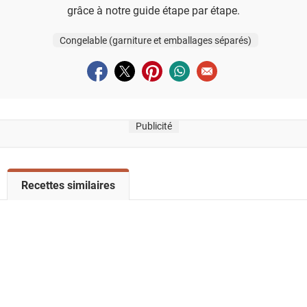
grâce à notre guide étape par étape.
Congelable (garniture et emballages séparés)
Partager sur facebook
Partager sur twitter
Partager sur pinterest
Partager sur whatsapp
Envoyer à un ami
Publicité
V
Recettes similaires
o
i
r
l
a
l