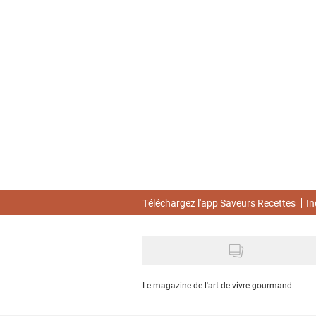
Skip
to
main
content
Téléchargez l'app Saveurs Recettes
In
Le magazine de l'art de vivre gourmand