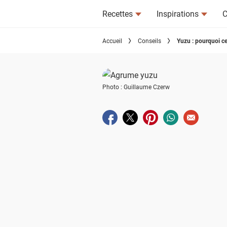
Recettes
Inspirations
C
Accueil
Conseils
Yuzu : pourquoi cet
Photo : Guillaume Czerw
Partager sur facebook
Partager sur twitter
Partager sur pinterest
Partager sur wha
Envoyer à u