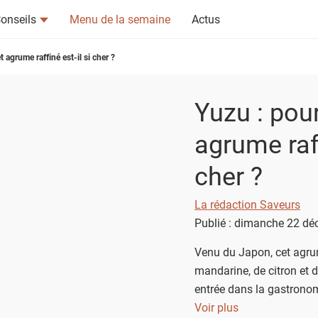
onseils
Menu de la semaine
Actus
 agrume raffiné est-il si cher ?
Yuzu : pou
agrume raff
tsapp
n ami
cher ?
La rédaction Saveurs
Publié : dimanche 22 d
Venu du Japon, cet agr
mandarine, de citron et
entrée dans la gastronom
toute la délicatesse de l
Voir plus