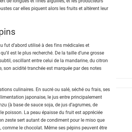
rt de longues et fines aiguilles, et les producteurs
stes car elles piquent alors les fruits et altèrent leur
pins
 fut d’abord utilisé à des fins médicales et
u’il est le plus recherché. De la taille d’une grosse
btil, oscillant entre celui de la mandarine, du citron
, son acidité tranchée est marquée par des notes
tions culinaires. En sucré ou salé, séché ou frais, ses
alimentation japonaise, le jus entre principalement
nzu (à base de sauce soja, de jus d’agrumes, de
 le poisson. La peau épaisse du fruit est appréciée
on zeste sert autant de condiment pour le miso que
ts, comme le chocolat. Même ses pépins peuvent être