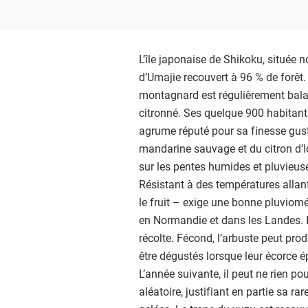
L’île japonaise de Shikoku, située no
d’Umajie recouvert à 96 % de forêt
montagnard est régulièrement bala
citronné. Ses quelque 900 habitants
agrume réputé pour sa finesse gustat
mandarine sauvage et du citron d’Ic
sur les pentes humides et pluvieus
Résistant à des températures allan
le fruit – exige une bonne pluviomét
en Normandie et dans les Landes. I
récolte. Fécond, l’arbuste peut prod
être dégustés lorsque leur écorce é
L’année suivante, il peut ne rien p
aléatoire, justifiant en partie sa ra