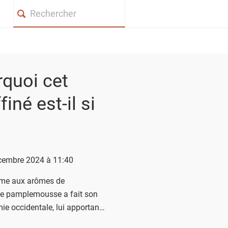
Search
rquoi cet
iné est-il si
écembre 2024 à 11:40
ume aux arômes de
 de pamplemousse a fait son
ie occidentale, lui apportant
a cuisine nippone. N’hésitez