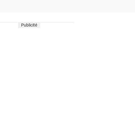
oiser ses saveurs singulières.
Publicité