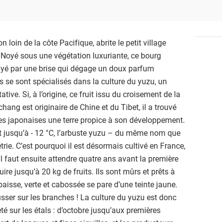
pas, vous aussi, à appriv
n loin de la côte Pacifique, abrite le petit village
. Noyé sous une végétation luxuriante, ce bourg
yé par une brise qui dégage un doux parfum
 se sont spécialisés dans la culture du yuzu, un
ive. Si, à l’origine, ce fruit issu du croisement de la
hang est originaire de Chine et du Tibet, il a trouvé
es japonaises une terre propice à son développement.
t jusqu’à - 12 °C, l’arbuste yuzu – du même nom que
rie. C’est pourquoi il est désormais cultivé en France,
l faut ensuite attendre quatre ans avant la première
uire jusqu’à 20 kg de fruits. Ils sont mûrs et prêts à
paisse, verte et cabossée se pare d’une teinte jaune.
ousser sur les branches ! La culture du yuzu est donc
reté sur les étals : d’octobre jusqu’aux premières