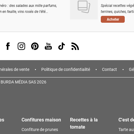
éro : des salades aux mille parfums,
Spécial recettes végé
 en feuille, vins rosés de l'été...
terrines, quiches, tart
Acheter
Visit us on Facebook
Visit us on Instagram
Visit us on Pinterest
Visit us on Youtube
Visit us on Tiktok
Visit us on Rss
nérales de vente
Politique de confidentialité
Contact
Gé
 BURDA MÉDIA SAS 2026
es
Confitures maison
Recettes à la
C'est d
tomate
Confiture de prunes
Tarte a