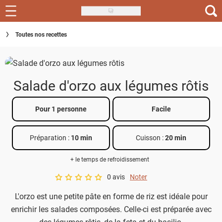
Skip
to
Recettes
Toutes nos recettes
main
content
Inspirations
Conseils
Salade d'orzo aux légumes rôtis
Menu de la semaine
Pour 1 personne
Facile
Actus
Préparation :
10 min
Cuisson :
20 min
Téléchargez l'app Saveurs Recettes
+ le temps de refroidissement
Index des recettes
0 avis
Noter
A star rating of 0 out of 5.
Guide d'achat
L'orzo est une petite pâte en forme de riz est idéale pour
enrichir les salades composées. Celle-ci est préparée avec
des légumes rôtis, de la feta et du basilic.