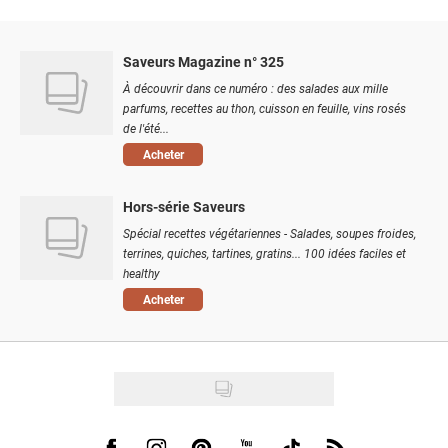
Saveurs Magazine n° 325
À découvrir dans ce numéro : des salades aux mille
parfums, recettes au thon, cuisson en feuille, vins rosés
de l'été...
Acheter
Hors-série Saveurs
Spécial recettes végétariennes - Salades, soupes froides,
terrines, quiches, tartines, gratins... 100 idées faciles et
healthy
Acheter
Visit us on Facebook
Visit us on Instagram
Visit us on Pinterest
Visit us on Youtube
Visit us on Tiktok
Visit us on Rss