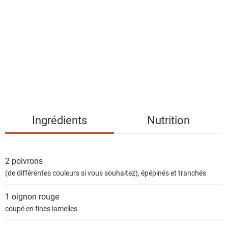
s
t
e
d
e
s
i
n
g
Ingrédients
Nutrition
r
é
d
2
poivrons
i
(de différentes couleurs si vous souhaitez), épépinés et tranchés
e
n
1
oignon rouge
t
coupé en fines lamelles
s