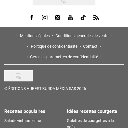
Visit us on Facebook
Visit us on Instagram
Visit us on Pinterest
Visit us on Youtube
Visit us on Tiktok
Visit us on Rss
Mentions légales
Conditions générales de vente
Politique de confidentialité
Contact
Gérer les paramètres de confidentialité
©
ÉDITIONS HUBERT BURDA MÉDIA SAS 2026
Recettes populaires
Idées recettes courgette
Salade vietnamienne
Galettes de courgettes à la
poêle