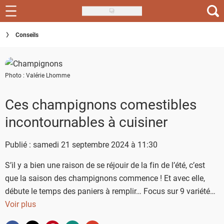
Skip
to
Recettes
Conseils
main
content
Inspirations
Photo : Valérie Lhomme
Conseils
Menu de la semaine
Ces champignons comestibles
incontournables à cuisiner
Actus
Publié : samedi 21 septembre 2024 à 11:30
Téléchargez l'app Saveurs Recettes
S’il y a bien une raison de se réjouir de la fin de l’été, c’est
Index des recettes
que la saison des champignons commence ! Et avec elle,
Guide d'achat
débute le temps des paniers à remplir… Focus sur 9 variétés
de champignons à ramasser et les meilleures façons de les 
Voir plus