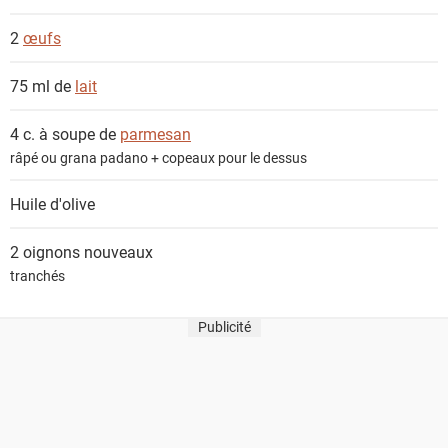
s
2
œufs
75 ml de
lait
4 c. à soupe de
parmesan
râpé ou grana padano + copeaux pour le dessus
Huile d'olive
2
oignons nouveaux
tranchés
Publicité