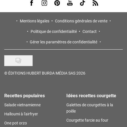
Visit us on Facebook
Visit us on Instagram
Visit us on Pinterest
Visit us on Youtube
Visit us on Tiktok
Visit us on Rss
Mentions légales
Conditions générales de vente
Politique de confidentialité
Contact
Gérer les paramètres de confidentialité
©
ÉDITIONS HUBERT BURDA MÉDIA SAS 2026
Recettes populaires
Idées recettes courgette
Salade vietnamienne
Galettes de courgettes à la
poêle
Halloumi à l'airfryer
Courgette farcie au four
One pot orzo