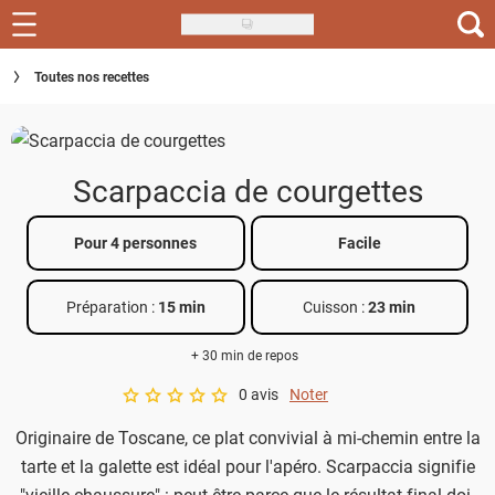
Skip
to
Recettes
Toutes nos recettes
main
content
Inspirations
Conseils
Scarpaccia de courgettes
Menu de la semaine
Pour 4 personnes
Facile
Actus
Préparation :
15 min
Cuisson :
23 min
Téléchargez l'app Saveurs Recettes
+ 30 min de repos
Index des recettes
0 avis
Noter
A star rating of 0 out of 5.
Guide d'achat
Originaire de Toscane, ce plat convivial à mi-chemin entre la
tarte et la galette est idéal pour l'apéro. Scarpaccia signifie
"vieille chaussure" : peut-être parce que le résultat final doit