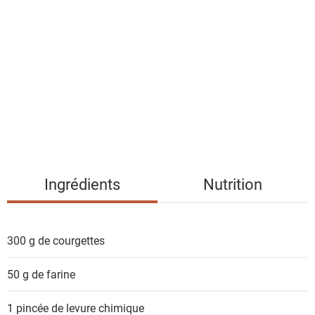
i
s
t
e
d
e
s
i
n
g
Ingrédients
Nutrition
r
é
d
300 g de
courgettes
i
e
50 g de
farine
n
t
1 pincée de
levure chimique