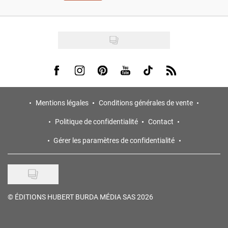
Visit us on Facebook
Visit us on Instagram
Visit us on Pinterest
Visit us on Youtube
Visit us on Tiktok
Visit us on Rss
Mentions légales
Conditions générales de vente
Politique de confidentialité
Contact
Gérer les paramètres de confidentialité
©
ÉDITIONS HUBERT BURDA MÉDIA SAS 2026