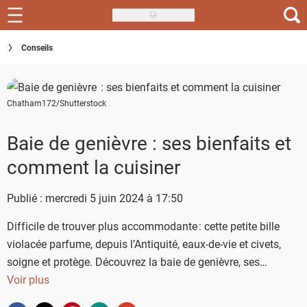
Skip
to
Recettes
Conseils
main
content
Inspirations
Chatham172/Shutterstock
Conseils
Menu de la semaine
Baie de genièvre : ses bienfaits et
comment la cuisiner
Actus
Publié : mercredi 5 juin 2024 à 17:50
Téléchargez l'app Saveurs Recettes
Difficile de trouver plus accommodante : cette petite bille
Index des recettes
violacée parfume, depuis l’Antiquité, eaux-de-vie et civets,
Guide d'achat
soigne et protège. Découvrez la baie de genièvre, ses
bienfaits et ses recettes.
Voir plus