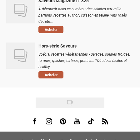
Saveurs Magazine n° 325
À découvrir dans ce numéro : des salades aux mille
parfums, recettes au thon, cuisson en feuille, vins rosés
de l'été...
Acheter
Hors-série Saveurs
Spécial recettes végétariennes - Salades, soupes froides,
terrines, quiches, tartines, gratins... 100 idées faciles et
healthy
Acheter
Visit us on Facebook
Visit us on Instagram
Visit us on Pinterest
Visit us on Youtube
Visit us on Tiktok
Visit us on Rss