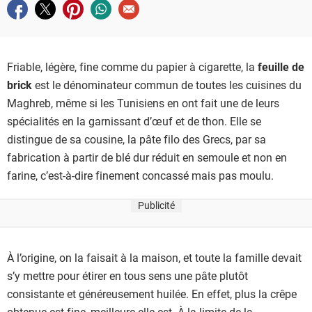
Partager sur facebook
Partager sur twitter
Partager sur pinterest
Partager sur whatsapp
Envoyer à un ami
Friable, légère, fine comme du papier à cigarette, la
feuille de
brick
est le dénominateur commun de toutes les cuisines du
Maghreb, même si les Tunisiens en ont fait une de leurs
spécialités en la garnissant d’œuf et de thon. Elle se
distingue de sa cousine, la pâte filo des Grecs, par sa
fabrication à partir de blé dur réduit en semoule et non en
farine, c’est-à-dire finement concassé mais pas moulu.
Publicité
À l’origine, on la faisait à la maison, et toute la famille devait
s’y mettre pour étirer en tous sens une pâte plutôt
consistante et généreusement huilée. En effet, plus la crêpe
obtenue est fine, meilleure elle est. À la limite de la