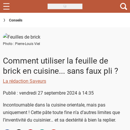
Skip
to
Recettes
Conseils
main
content
Inspirations
Photo : Pierre-Louis Viel
Conseils
Menu de la semaine
Comment utiliser la feuille de
brick en cuisine... sans faux pli ?
Actus
La rédaction Saveurs
Téléchargez l'app Saveurs Recettes
Publié : vendredi 27 septembre 2024 à 14:35
Index des recettes
Incontournable dans la cuisine orientale, mais pas
Guide d'achat
uniquement ! Cette pâte toute fine n’a d’autres limites que
l’inventivité du cuisinier… et sa dextérité à bien la replier.