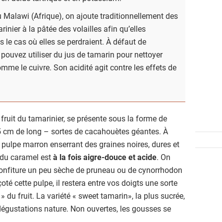
 Malawi (Afrique), on ajoute traditionnellement des
inier à la pâtée des volailles afin qu’elles
s le cas où elles se perdraient. À défaut de
 pouvez utiliser du jus de tamarin pour nettoyer
mme le cuivre. Son acidité agit contre les effets de
, fruit du tamarinier, se présente sous la forme de
 cm de long – sortes de cacahouètes géantes. À
e pulpe marron enserrant des graines noires, dures et
 du caramel est
à la fois aigre-douce et acide
. On
a confiture un peu sèche de pruneau ou de cynorrhodon
uçoté cette pulpe, il restera entre vos doigts une sorte
e » du fruit. La variété « sweet tamarin», la plus sucrée,
 dégustations nature. Non ouvertes, les gousses se