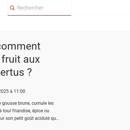
Search
 comment
fruit aux
ertus ?
 2025 à 11:00
de gousse brune, cumule les
 tour friandise, épice ou
r son petit goût acidulé qui