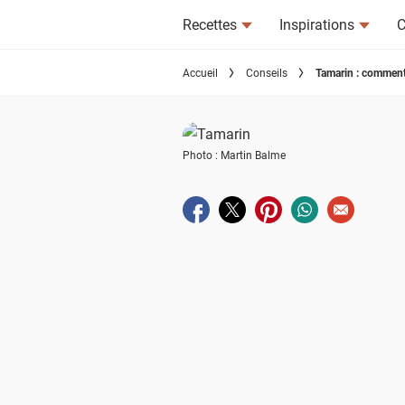
Recettes
Inspirations
C
Accueil
Conseils
Tamarin : comment 
Photo : Martin Balme
Partager sur facebook
Partager sur twitter
Partager sur pinterest
Partager sur wha
Envoyer à u