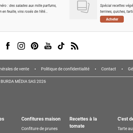
éro : des salades aux mille parfums,
Spécial recettes végé
 en feuille, vins rosés de l'été...
terrines, quiches, tart
Acheter
Visit us on Facebook
Visit us on Instagram
Visit us on Pinterest
Visit us on Youtube
Visit us on Tiktok
Visit us on Rss
nérales de vente
Politique de confidentialité
Contact
Gé
 BURDA MÉDIA SAS 2026
es
Confitures maison
Recettes à la
C'est d
tomate
Confiture de prunes
Tarte a