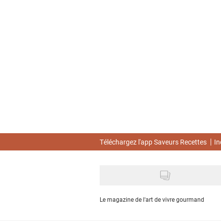
Skip
to
main
content
Téléchargez l'app Saveurs Recettes
In
Le magazine de l'art de vivre gourmand