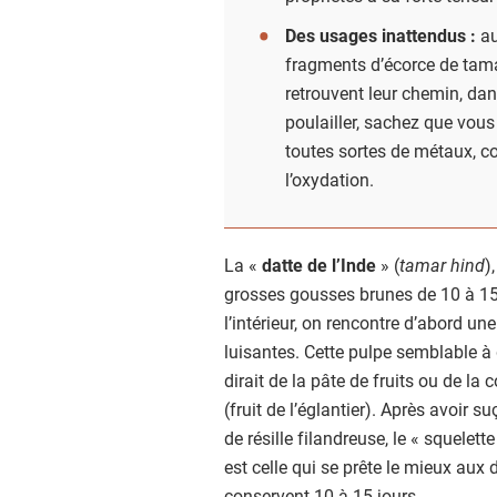
Des usages inattendus :
au
fragments d’écorce de tamar
retrouvent leur chemin, dan
poulailler, sachez que vous
toutes sortes de métaux, co
l’oxydation.
La «
datte de l’Inde
» (
tamar hind
)
grosses gousses brunes de 10 à 15
l’intérieur, on rencontre d’abord un
luisantes. Cette pulpe semblable à
dirait de la pâte de fruits ou de l
(fruit de l’églantier). Après avoir s
de résille filandreuse, le « squelett
est celle qui se prête le mieux aux
conservent 10 à 15 jours.