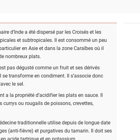
naire d’Inde a été dispersé par les Croisés et les
opicales et subtropicales. Il est consommé un peu
articulier en Asie et dans la zone Caraïbes où il
de nombreux plats.
est pas dégusté comme un fruit et ses dérivés
), il se transforme en condiment. Il s’associe donc
avec le sel.
 a la propriété d’acidifier les plats en sauce. Il
currys ou rougails de poissons, crevettes,
decine traditionnelle utilise depuis de longue date
ges (anti-fièvre) et purgatives du tamarin. Il doit ses
 en acide tartrique et en potassium.