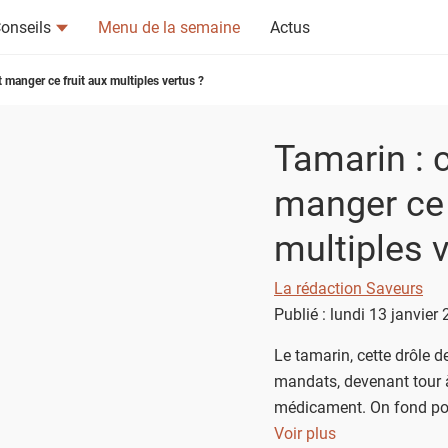
onseils
Menu de la semaine
Actus
manger ce fruit aux multiples vertus ?
Tamarin :
manger ce 
tsapp
n ami
multiples v
La rédaction Saveurs
Publié : lundi 13 janvier
Le tamarin, cette drôle 
mandats, devenant tour à
médicament. On fond pou
nous transporte en Asie.
Voir plus