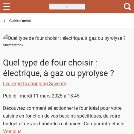
Skip
to
Recettes
Guide d'achat
main
content
Inspirations
Shutterstock
Conseils
Menu de la semaine
Quel type de four choisir :
électrique, à gaz ou pyrolyse ?
Actus
Les experts shopping Saveurs
Téléchargez l'app Saveurs Recettes
Publié : mardi 11 mars 2025 à 13:45
Index des recettes
Découvrez comment sélectionner le four idéal pour votre
Guide d'achat
cuisine en fonction de vos besoins spécifiques, de votre
budget et de vos habitudes culinaires. Comparatif détaillé
entre four électrique, à gaz et pyrolyse : avantages,
Voir plus