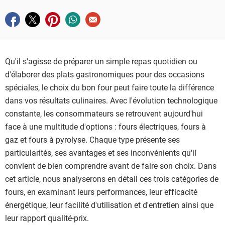
inconvénients et recommandations pour faire le meilleur
Partager sur facebook
Partager sur twitter
Partager sur pinterest
Partager sur whatsapp
Envoyer à un ami
choix selon vos besoins de cuisson et votre budget.
Qu'il s'agisse de préparer un simple repas quotidien ou
d'élaborer des plats gastronomiques pour des occasions
spéciales, le choix du bon four peut faire toute la différence
dans vos résultats culinaires. Avec l'évolution technologique
constante, les consommateurs se retrouvent aujourd'hui
face à une multitude d'options : fours électriques, fours à
gaz et fours à pyrolyse. Chaque type présente ses
particularités, ses avantages et ses inconvénients qu'il
convient de bien comprendre avant de faire son choix. Dans
cet article, nous analyserons en détail ces trois catégories de
fours, en examinant leurs performances, leur efficacité
énergétique, leur facilité d'utilisation et d'entretien ainsi que
leur rapport qualité-prix.