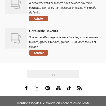
À découvrir dans ce numéro : des salades aux mille
parfums, recettes au thon, cuisson en feuille, vins rosés
de l'été...
Acheter
Hors-série Saveurs
Spécial recettes végétariennes - Salades, soupes froides,
terrines, quiches, tartines, gratins... 100 idées faciles et
healthy
Acheter
Visit us on Facebook
Visit us on Instagram
Visit us on Pinterest
Visit us on Youtube
Visit us on Tiktok
Visit us on Rss
Mentions légales
Conditions générales de vente