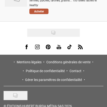
terrines, quiches, tartines, gratins... 100 idées faciles et
healthy
Acheter
Visit us on Facebook
Visit us on Instagram
Visit us on Pinterest
Visit us on Youtube
Visit us on Tiktok
Visit us on Rss
Mentions légales
Conditions générales de vente
Politique de confidentialité
Contact
Gérer les paramètres de confidentialité
©
ÉDITIONS HUBERT BURDA MÉDIA SAS 2026