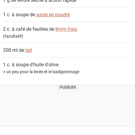
t
s
1 c. à soupe de
sucre en poudre
2 c. à café de feuilles de
thym frais
(facultatif)
200 ml de
lait
1 c. à soupe
d'huile d'olive
+ un peu pour la levée et le badigeonnage
Publicité