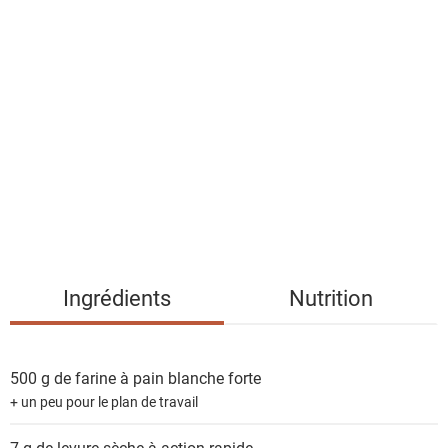
l
i
s
t
e
d
e
s
i
n
g
Ingrédients
Nutrition
r
é
d
500 g de
farine à pain blanche forte
i
+ un peu pour le plan de travail
e
n
7 g de
levure sèche à action rapide