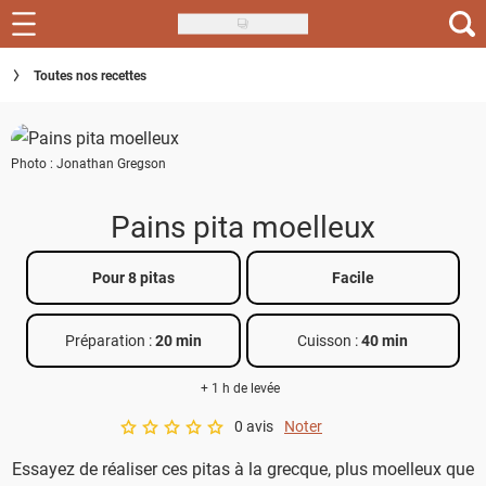
Skip
to
Recettes
Toutes nos recettes
main
content
Inspirations
Photo : Jonathan Gregson
Conseils
Menu de la semaine
Pains pita moelleux
Actus
Pour 8 pitas
Facile
Téléchargez l'app Saveurs Recettes
Préparation :
20 min
Cuisson :
40 min
Index des recettes
+ 1 h de levée
Guide d'achat
0 avis
Noter
A star rating of 0 out of 5.
Essayez de réaliser ces pitas à la grecque, plus moelleux que