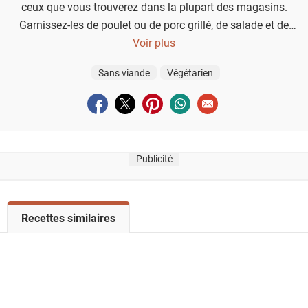
ceux que vous trouverez dans la plupart des magasins.
Garnissez-les de poulet ou de porc grillé, de salade et de
tzatziki, pour un kebab fait maison.
Voir plus
Sans viande
Végétarien
Partager sur facebook
Partager sur twitter
Partager sur pinterest
Partager sur whatsapp
Envoyer à un ami
Publicité
V
Recettes similaires
o
i
r
l
a