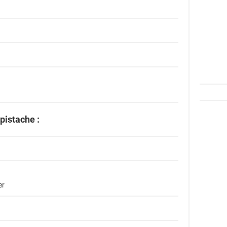
pistache :
er