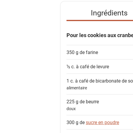
e
Ingrédients
d
e
s
Pour les cookies aux cranbe
i
n
350 g de
farine
g
r
½ c. à café de
levure
é
d
1 c. à café de
bicarbonate de s
i
alimentaire
e
n
225 g de
beurre
t
doux
s
300 g de
sucre en poudre