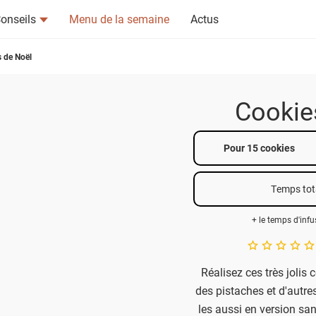
onseils
Menu de la semaine
Actus
 de Noël
Cookie
tsapp
n ami
Pour 15 cookies
Temps tot
+ le temps d'infu
A star rating of 
Réalisez ces très jolis 
des pistaches et d'autres
les aussi en version sa