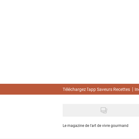
Skip
to
main
content
Téléchargez l'app Saveurs Recettes
In
Le magazine de l'art de vivre gourmand