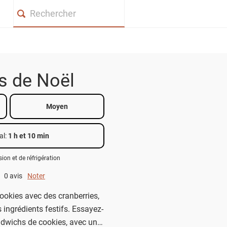
Search
s de Noël
Moyen
al
:
1 h et 10 min
sion et de réfrigération
0 avis
Noter
0 out of 5.
cookies avec des cranberries,
 ingrédients festifs. Essayez-
ndwichs de cookies, avec une