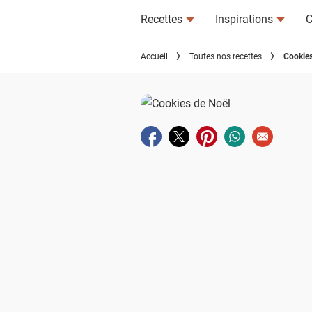
Recettes
Inspirations
C
Accueil
Toutes nos recettes
Cookies
Partager sur facebook
Partager sur twitter
Partager sur pinterest
Partager sur wha
Envoyer à u