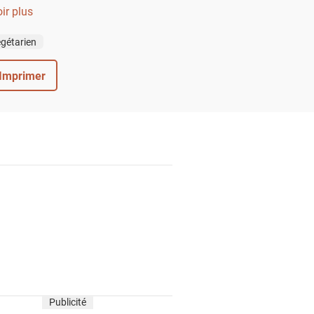
de pistache à tomber !
ir plus
gétarien
Imprimer
Publicité