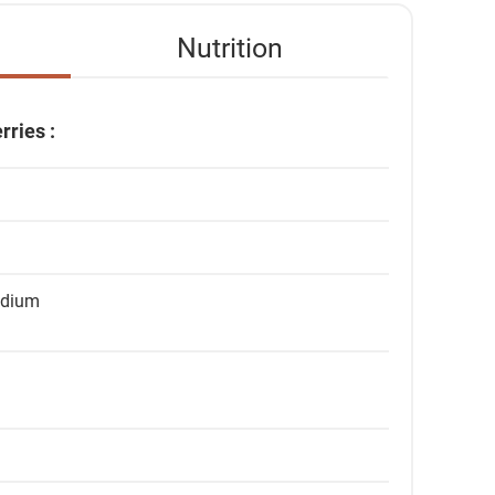
Nutrition
rries :
odium