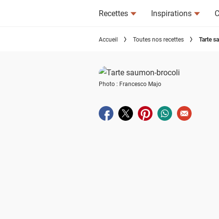
Recettes
Inspirations
C
Accueil
Toutes nos recettes
Tarte s
Photo : Francesco Majo
Partager sur facebook
Partager sur twitter
Partager sur pinterest
Partager sur wha
Envoyer à u