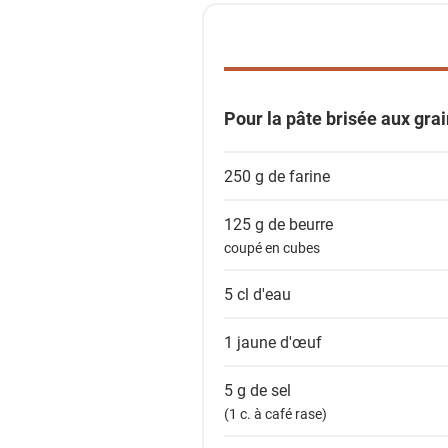
e
d
e
s
Pour la pâte brisée aux grai
i
n
250 g de
farine
g
r
125 g de
beurre
é
coupé en cubes
d
i
5 cl
d'eau
e
n
1
jaune d'œuf
t
s
5 g de
sel
(1 c. à café rase)