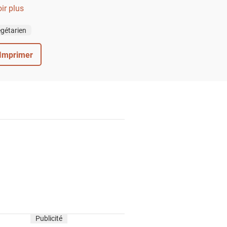
nards par des brocolis.
ir plus
gétarien
Imprimer
Publicité