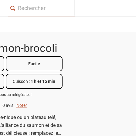
Search
mon-brocoli
Facile
Cuisson :
1 h et 15 min
pos au réfrigérateur
0 avis
Noter
0 out of 5.
ue-nique ou un plateau telé,
! L'alliance du saumon et de sa
st délicieuse : remplacez les