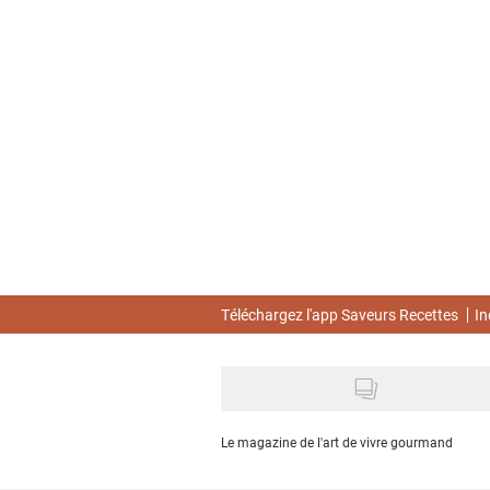
Skip
to
main
content
Téléchargez l'app Saveurs Recettes
In
Le magazine de l'art de vivre gourmand