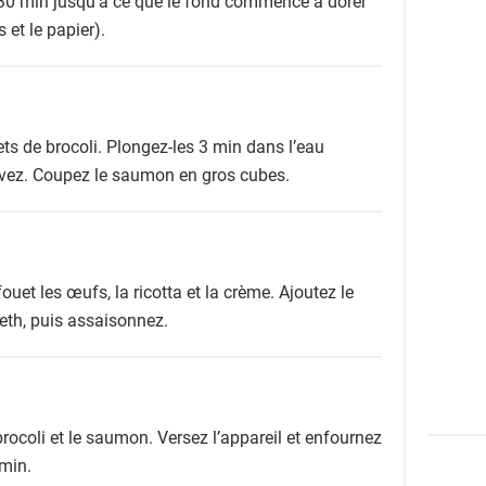
30 min jusqu’à ce que le fond commence à dorer
s et le papier).
ts de brocoli. Plongez-les 3 min dans l’eau
ervez. Coupez le saumon en gros cubes.
uet les œufs, la ricotta et la crème. Ajoutez le
neth, puis assaisonnez.
brocoli et le saumon. Versez l’appareil et enfournez
min.