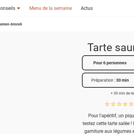
onseils
Menu de la semaine
Actus
aumon-brocoli
Tarte sau
Pour 6 personnes
tsapp
n ami
Préparation :
30 min
+ 30 min de re
A star rating of 
Pour l'apéritif, un piq
testez cette tarte salée 
garniture aux légumes e