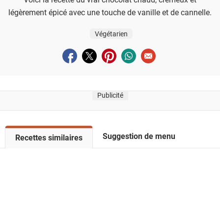
légèrement épicé avec une touche de vanille et de cannelle.
Végétarien
Partager sur facebook
Partager sur twitter
Partager sur pinterest
Partager sur whatsapp
Envoyer à un ami
Publicité
Suggestion de menu
V
Recettes similaires
o
i
r
l
a
l