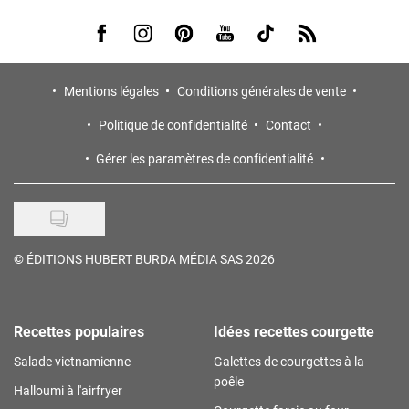
Visit us on Facebook
Visit us on Instagram
Visit us on Pinterest
Visit us on Youtube
Visit us on Tiktok
Visit us on Rss
Mentions légales
Conditions générales de vente
Politique de confidentialité
Contact
Gérer les paramètres de confidentialité
©
ÉDITIONS HUBERT BURDA MÉDIA SAS 2026
Recettes populaires
Idées recettes courgette
Salade vietnamienne
Galettes de courgettes à la
poêle
Halloumi à l'airfryer