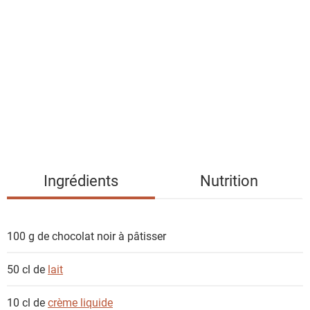
i
s
t
e
d
e
s
i
n
g
Ingrédients
Nutrition
r
é
d
100 g de
chocolat noir à pâtisser
i
e
50 cl de
lait
n
t
10 cl de
crème liquide