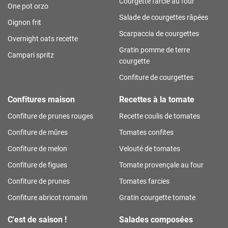
Courgette farcie au four
One pot orzo
Salade de courgettes râpées
Oignon frit
Scarpaccia de courgettes
Overnight oats recette
Gratin pomme de terre
Campari spritz
courgette
Confiture de courgettes
Confitures maison
Recettes à la tomate
Confiture de prunes rouges
Recette coulis de tomates
Confiture de mûres
Tomates confites
Confiture de melon
Velouté de tomates
Confiture de figues
Tomate provençale au four
Confiture de prunes
Tomates farcies
Confiture abricot romarin
Gratin courgette tomate
C'est de saison !
Salades composées