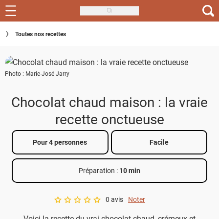
Skip
to
Recettes
Toutes nos recettes
main
content
Inspirations
Photo : Marie-José Jarry
Conseils
Menu de la semaine
Chocolat chaud maison : la vraie
recette onctueuse
Actus
Téléchargez l'app Saveurs Recettes
Pour 4 personnes
Facile
Index des recettes
Préparation :
10 min
Guide d'achat
0 avis
Noter
A star rating of 0 out of 5.
Voici la recette du vrai chocolat chaud, crémeux et