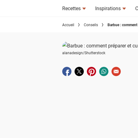
Recettes
Inspirations
C
Accueil
Conseils
Barbue : comment p
alanadesign/Shutterstock
Partager sur facebook
Partager sur twitter
Partager sur pinterest
Partager sur wha
Envoyer à u