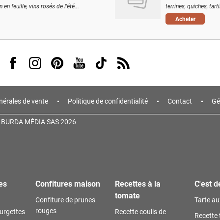
 en feuille, vins rosés de l'été...
terrines, quiches, tart
Acheter
Visit us on Facebook
Visit us on Instagram
Visit us on Pinterest
Visit us on Youtube
Visit us on Tiktok
Visit us on Rss
nérales de vente
Politique de confidentialité
Contact
Gé
 BURDA MÉDIA SAS 2026
es
Confitures maison
Recettes à la
C'est d
tomate
Confiture de prunes
Tarte a
rouges
urgettes
Recette coulis de
Recette 