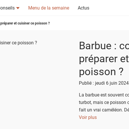
onseils
Menu de la semaine
Actus
réparer et cuisiner ce poisson ?
Barbue : 
préparer et
tsapp
n ami
poisson ?
Publié : jeudi 6 juin 202
La barbue est souvent c
turbot, mais ce poisson o
fait un vrai caméléon. D
comment la cuisiner.
Voir plus