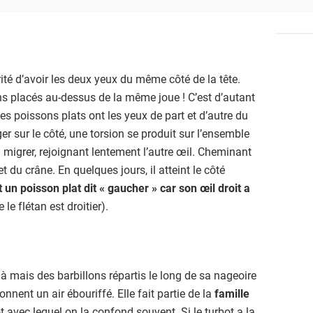
rité d’avoir les deux yeux du même côté de la tête.
s placés au-dessus de la même joue ! C’est d’autant
 les poissons plats ont les yeux de part et d’autre du
ger sur le côté, une torsion se produit sur l’ensemble
 migrer, rejoignant lentement l’autre œil. Cheminant
 du crâne. En quelques jours, il atteint le côté
 un poisson plat dit « gaucher » car son œil droit a
 le flétan est droitier).
là mais des barbillons répartis le long de sa nageoire
onnent un air ébouriffé. Elle fait partie de la
famille
avec lequel on la confond souvent. Si le turbot a la