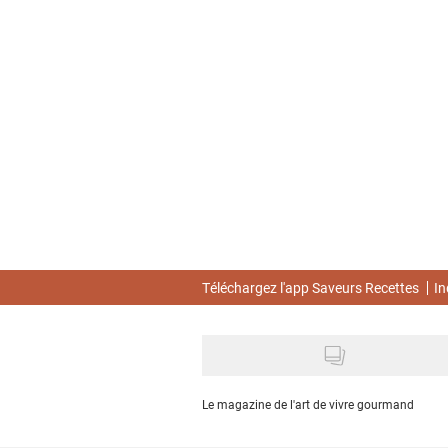
Skip
to
main
content
Téléchargez l'app Saveurs Recettes
In
Le magazine de l'art de vivre gourmand