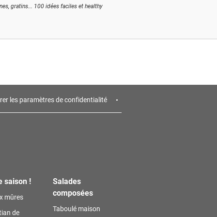
ines, gratins... 100 idées faciles et healthy
rer les paramètres de confidentialité
e saison !
Salades
composées
ux mûres
Taboulé maison
tian de