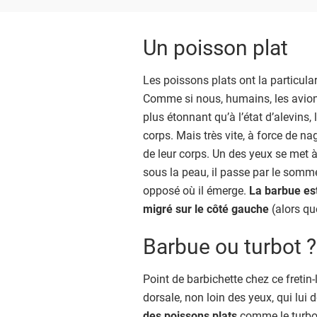
Un poisson plat
Les poissons plats ont la particula
Comme si nous, humains, les avion
plus étonnant qu’à l’état d’alevins,
corps. Mais très vite, à force de na
de leur corps. Un des yeux se met à
sous la peau, il passe par le sommet
opposé où il émerge.
La barbue est
migré sur le côté gauche
(alors que
Barbue ou turbot ?
Point de barbichette chez ce fretin-
dorsale, non loin des yeux, qui lui d
des poissons plats
comme le turbot 