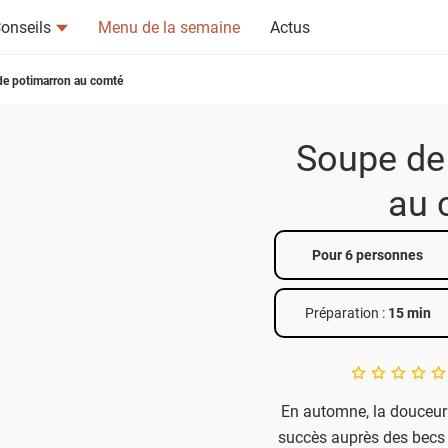
onseils
Menu de la semaine
Actus
e potimarron au comté
Soupe de
au 
tsapp
n ami
Pour 6 personnes
Préparation :
15 min
A star rating of 
En automne, la douceur
succès auprès des becs s