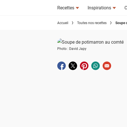
Recettes
Inspirations
C
Accueil
Toutes nos recettes
Soupe d
Photo : David Japy
Partager sur facebook
Partager sur twitter
Partager sur pinterest
Partager sur wha
Envoyer à u