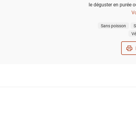
le déguster en purée o
cette onctueuse sou
Vo
parsemez un peu de comt
Sans poisson
S
Vé