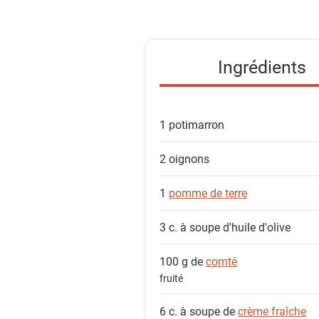
s
t
e
Ingrédients
d
e
s
1
potimarron
i
n
2
oignons
g
r
1
pomme de terre
é
d
3 c. à soupe
d'huile d'olive
i
e
100 g de
comté
n
fruité
t
6 c. à soupe de
crème fraîche
s