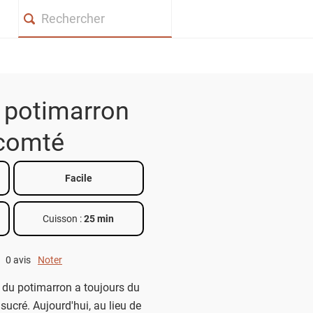
Search
 potimarron
comté
Facile
Cuisson :
25 min
0 avis
Noter
0 out of 5.
 du potimarron a toujours du
ucré. Aujourd'hui, au lieu de