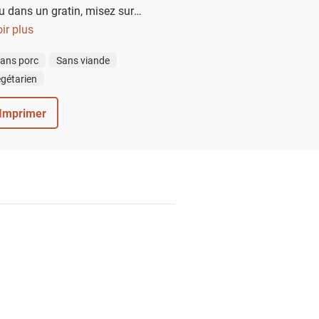
u dans un gratin, misez sur
pe. À la dernière minute,
ir plus
é et des graines de courge caramélisées.
ans porc
Sans viande
gétarien
Imprimer