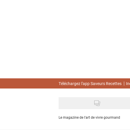
Skip
to
main
content
Téléchargez l'app Saveurs Recettes
In
Le magazine de l'art de vivre gourmand