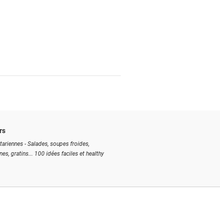
rs
tariennes - Salades, soupes froides,
ines, gratins... 100 idées faciles et healthy