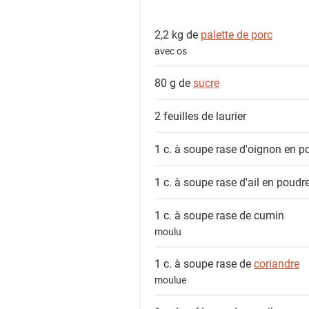
e
s
2,2 kg de
palette de porc
i
avec os
n
g
80 g de
sucre
r
é
2 feuilles de
laurier
d
i
1 c. à soupe rase
d'oignon en p
e
n
1 c. à soupe rase
d'ail en poudr
t
1 c. à soupe rase de
cumin
s
moulu
1 c. à soupe rase de
coriandre
moulue