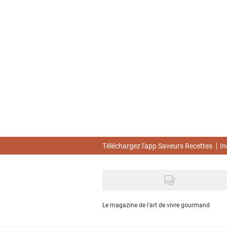
Skip
to
main
content
Téléchargez l'app Saveurs Recettes
In
Le magazine de l'art de vivre gourmand