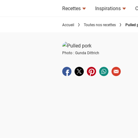
Recettes
Inspirations
C
Accueil
Toutes nos recettes
Pulled 
Photo : Gunda Dittrich
Partager sur facebook
Partager sur twitter
Partager sur pinterest
Partager sur wha
Envoyer à u