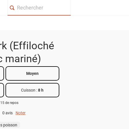
Search
rk (Effiloché
c mariné)
Moyen
Cuisson :
8 h
 15 de repos
0 avis
Noter
0 out of 5.
s poisson