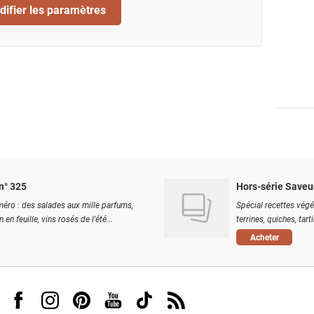
ifier les paramètres
n° 325
Hors-série Saveu
éro : des salades aux mille parfums,
Spécial recettes végé
 en feuille, vins rosés de l'été...
terrines, quiches, tart
Acheter
Visit us on Facebook
Visit us on Instagram
Visit us on Pinterest
Visit us on Youtube
Visit us on Tiktok
Visit us on Rss