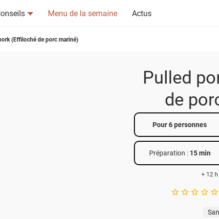
onseils
Menu de la semaine
Actus
pork (Effiloché de porc mariné)
Pulled po
de por
tsapp
n ami
Pour 6 personnes
Préparation :
15 min
+ 12 h
A star rating of 
San