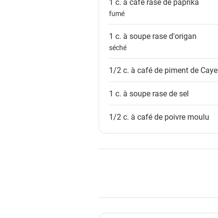
1 c. à café rase de
paprika
fumé
1 c. à soupe rase
d'origan
séché
1/2 c. à café de
piment de Cay
1 c. à soupe rase de
sel
1/2 c. à café
de poivre moulu