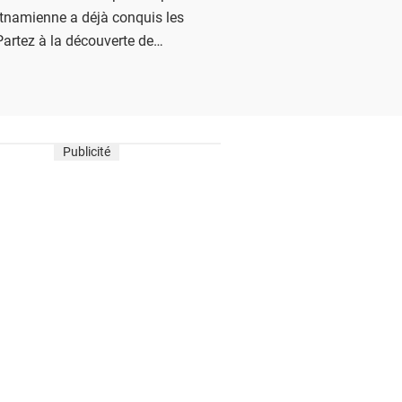
ietnamienne a déjà conquis les
Partez à la découverte de
lités avec nos recettes !
Publicité