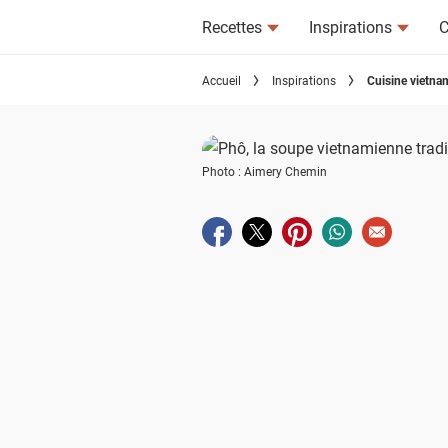
Recettes
Inspirations
C
Accueil
Inspirations
Cuisine vietnam
Photo : Aimery Chemin
Partager sur facebook
Partager sur twitter
Partager sur pinterest
Partager sur wha
Envoyer à u