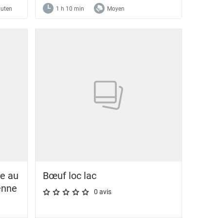
luten
1 h 10 min
Moyen
e au
Bœuf loc lac
enne
0 avis
A star rating of 0 out of 5.