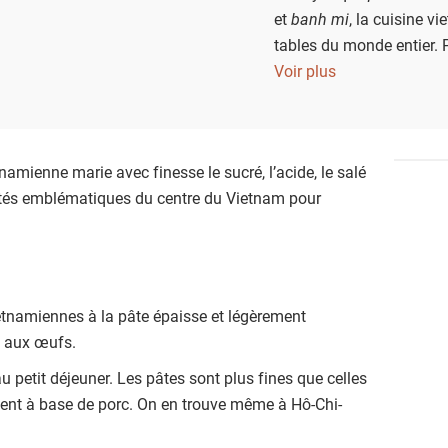
et
banh mi
, la cuisine v
tables du monde entier. 
nombreuses autres spécia
Voir plus
namienne marie avec finesse le sucré, l’acide, le salé
lités emblématiques du centre du Vietnam pour
etnamiennes à la pâte épaisse et légèrement
es aux œufs.
u petit déjeuner. Les pâtes sont plus fines que celles
uvent à base de porc. On en trouve même à Hô-Chi-