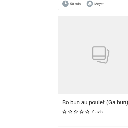
50 min
Moyen
Bo bun au poulet (Ga bun
0 avis
A star rating of 0 out of 5.