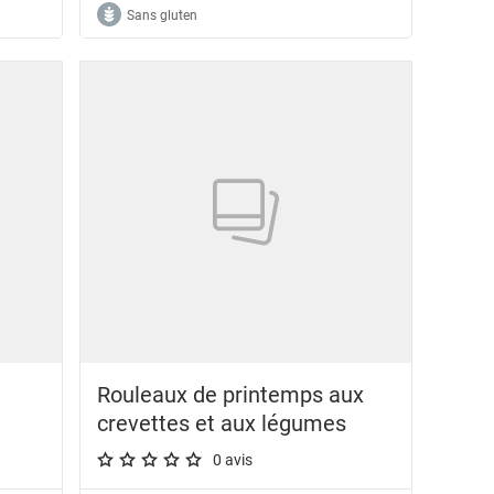
Sans gluten
)
Rouleaux de printemps aux
crevettes et aux légumes
0 avis
A star rating of 0 out of 5.