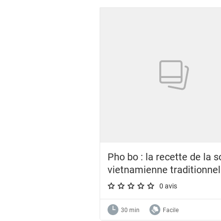
Showing 1 to 24 of 26 results
Pho bo : la recette de la 
vietnamienne traditionnel
0 avis
A star rating of 0 out of 5.
30 min
Facile