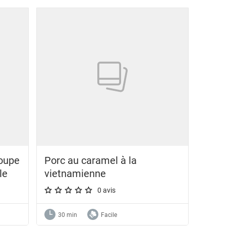
soupe
Porc au caramel à la
le
vietnamienne
0 avis
A star rating of 0 out of 5.
30 min
Facile