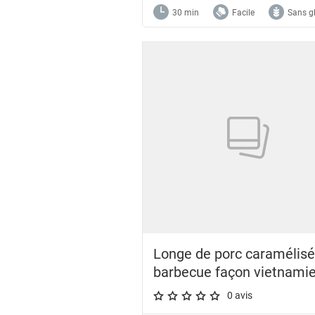
30 min
Facile
Sans g
Longe de porc caramélisé
barbecue façon vietnami
0 avis
A star rating of 0 out of 5.