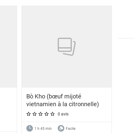
Bò Kho (bœuf mijoté
vietnamien à la citronnelle)
0 avis
A star rating of 0 out of 5.
1 h 45 min
Facile