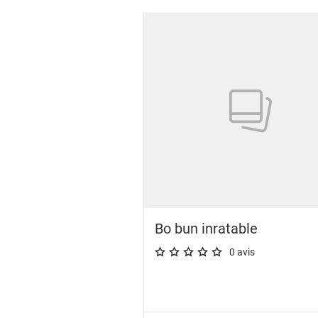
Bo bun inratable
0 avis
A star rating of 0 out of 5.