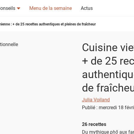
onseils
Menu de la semaine
Actus
ienne : + de 25 recettes authentiques et pleines de fraîcheur
Cuisine vi
+ de 25 re
tsapp
n ami
authentiqu
de fraîche
Julia Voiland
Publié : mercredi 18 févr
26 recettes
Du mythique
phô
aux fa