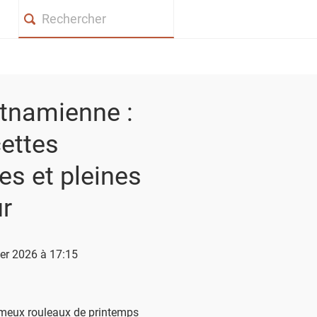
Search
etnamienne :
cettes
es et pleines
ur
ier 2026 à 17:15
meux rouleaux de printemps