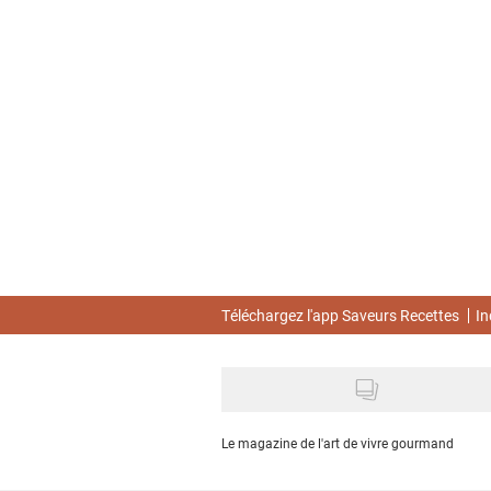
Skip
to
main
content
Téléchargez l'app Saveurs Recettes
In
Le magazine de l'art de vivre gourmand