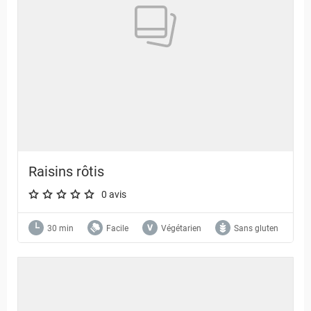
Raisins rôtis
0 avis
A star rating of 0 out of 5.
30 min
Facile
Végétarien
Sans gluten