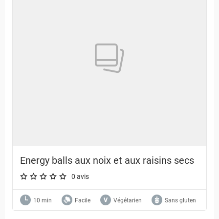
Energy balls aux noix et aux raisins secs
0 avis
A star rating of 0 out of 5.
10 min
Facile
Végétarien
Sans gluten