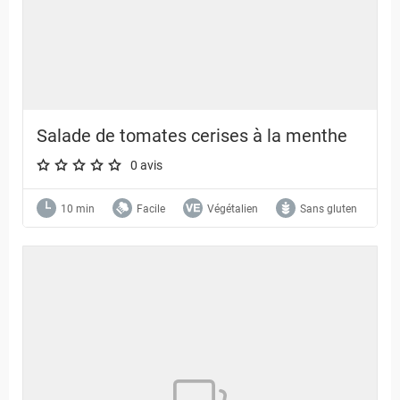
Salade de tomates cerises à la menthe
0 avis
A star rating of 0 out of 5.
10 min
Facile
Végétalien
Sans gluten