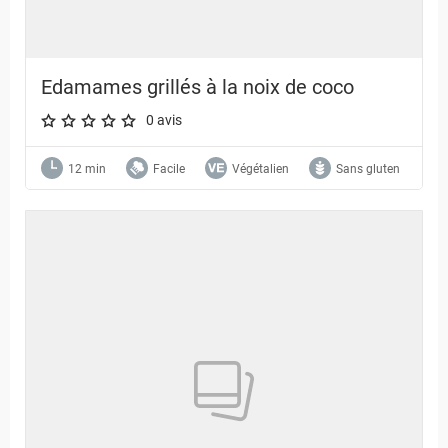
Edamames grillés à la noix de coco
0 avis
A star rating of 0 out of 5.
12 min
Facile
Végétalien
Sans gluten