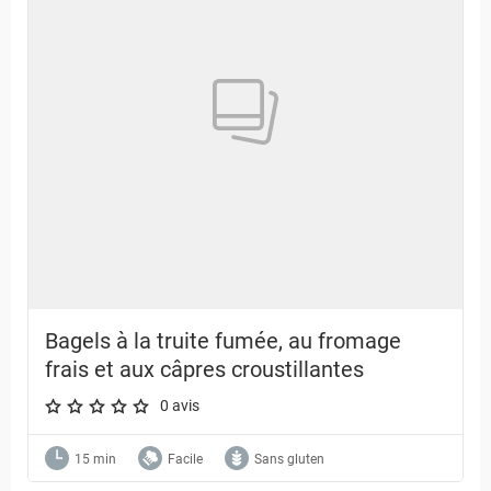
Bagels à la truite fumée, au fromage
frais et aux câpres croustillantes
0 avis
A star rating of 0 out of 5.
15 min
Facile
Sans gluten