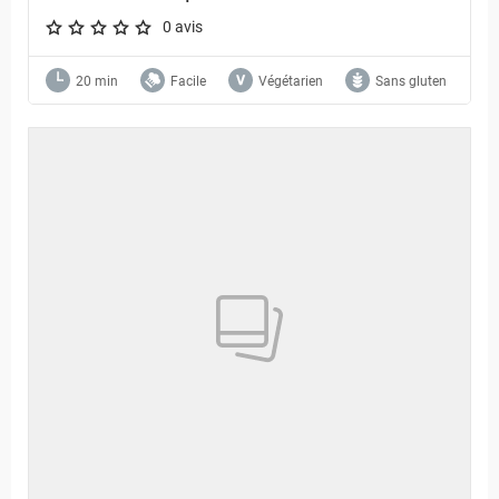
0 avis
A star rating of 0 out of 5.
20 min
Facile
Végétarien
Sans gluten