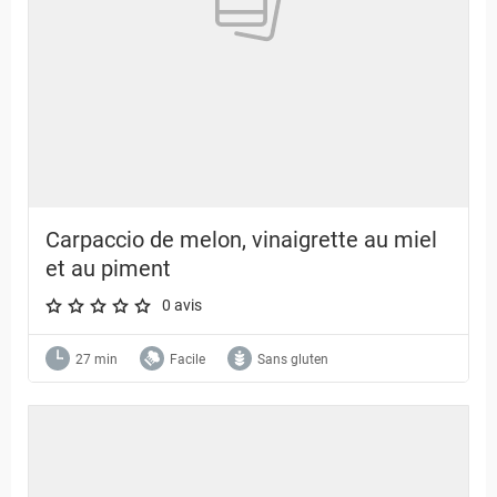
Carpaccio de melon, vinaigrette au miel
et au piment
0 avis
A star rating of 0 out of 5.
27 min
Facile
Sans gluten