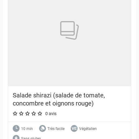
Salade shirazi (salade de tomate,
concombre et oignons rouge)
0 avis
A star rating of 0 out of 5.
10 min
Très facile
Végétalien
Sans gluten