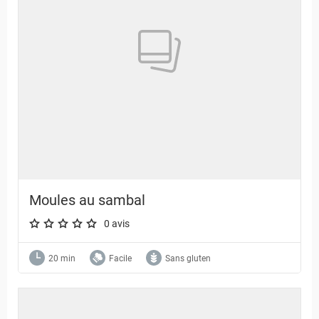
Moules au sambal
0 avis
A star rating of 0 out of 5.
20 min
Facile
Sans gluten