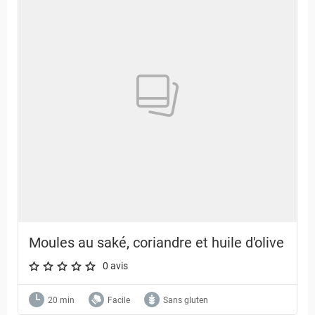
Moules au saké, coriandre et huile d'olive
0 avis
A star rating of 0 out of 5.
20 min
Facile
Sans gluten