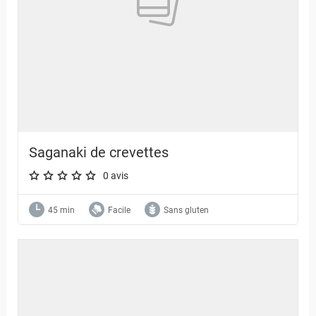
Saganaki de crevettes
0 avis
A star rating of 0 out of 5.
45 min
Facile
Sans gluten