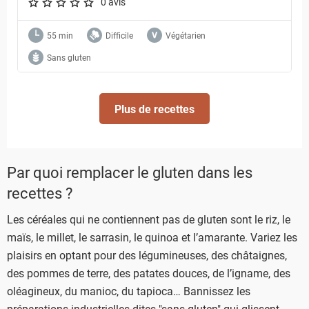
0 avis
A star rating of 0 out of 5.
55 min
Difficile
Végétarien
Sans gluten
Plus de recettes
Par quoi remplacer le gluten dans les
recettes ?
Les céréales qui ne contiennent pas de gluten sont le riz, le
maïs, le millet, le sarrasin, le quinoa et l’amarante. Variez les
plaisirs en optant pour des légumineuses, des châtaignes,
des pommes de terre, des patates douces, de l’igname, des
oléagineux, du manioc, du tapioca… Bannissez les
préparations industrielles dites "sans gluten" qui glissent