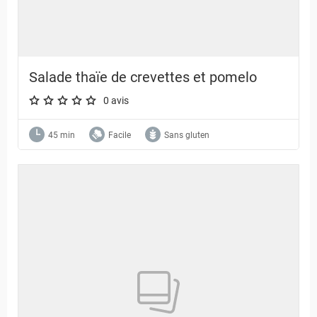
Salade thaïe de crevettes et pomelo
0 avis
A star rating of 0 out of 5.
45 min
Facile
Sans gluten