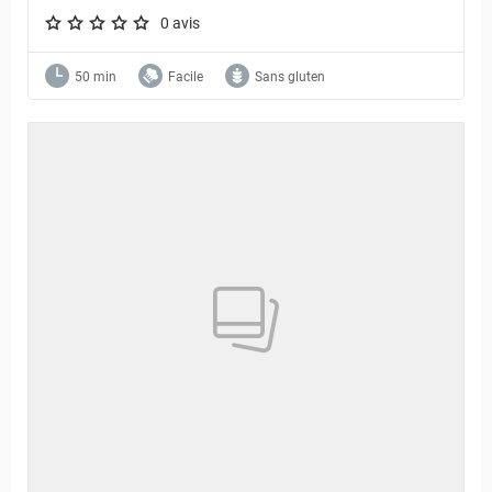
0 avis
A star rating of 0 out of 5.
50 min
Facile
Sans gluten