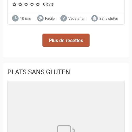
0 avis
A star rating of 0 out of 5.
10 min
Facile
Végétarien
Sans gluten
Plus de recettes
PLATS SANS GLUTEN