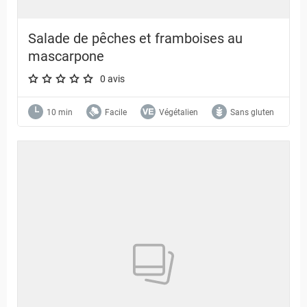
Salade de pêches et framboises au
mascarpone
0 avis
A star rating of 0 out of 5.
10 min
Facile
Végétalien
Sans gluten