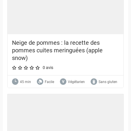
Neige de pommes : la recette des
pommes cuites meringuées (apple
snow)
0 avis
A star rating of 0 out of 5.
45 min
Facile
Végétarien
Sans gluten