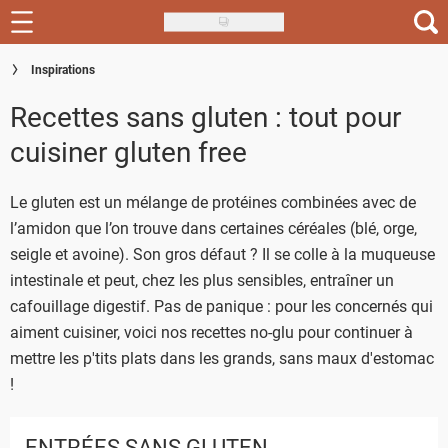
Skip
to
Recettes
Inspirations
main
content
Recettes sans gluten : tout pour
Inspirations
cuisiner gluten free
Conseils
Menu de la semaine
Le gluten est un mélange de protéines combinées avec de
l’amidon que l’on trouve dans certaines céréales (blé, orge,
Actus
seigle et avoine). Son gros défaut ? Il se colle à la muqueuse
intestinale et peut, chez les plus sensibles, entraîner un
Téléchargez l'app Saveurs Recettes
cafouillage digestif. Pas de panique : pour les concernés qui
aiment cuisiner, voici nos recettes no-glu pour continuer à
Index des recettes
mettre les p'tits plats dans les grands, sans maux d'estomac
Guide d'achat
!
ENTRÉES SANS GLUTEN