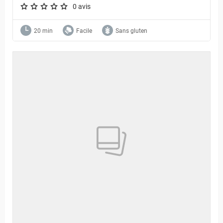
0 avis
A star rating of 0 out of 5.
20 min
Facile
Sans gluten