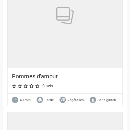
Pommes d'amour
0 avis
A star rating of 0 out of 5.
40 min
Facile
Végétalien
Sans gluten