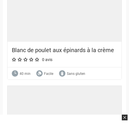
Blanc de poulet aux épinards à la crème
0 avis
A star rating of 0 out of 5.
40 min
Facile
Sans gluten