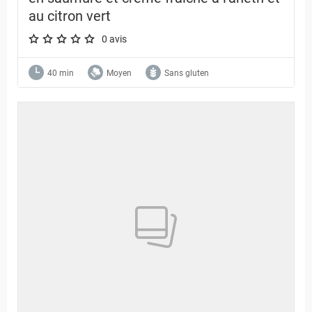
au citron vert
0 avis
A star rating of 0 out of 5.
40 min
Moyen
Sans gluten