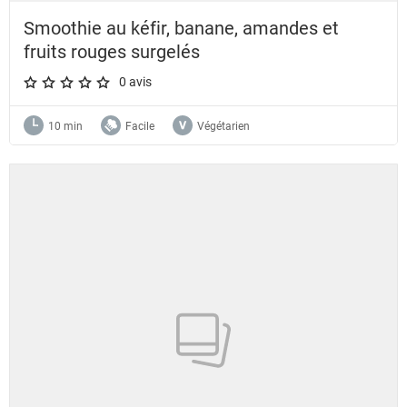
Smoothie au kéfir, banane, amandes et
fruits rouges surgelés
0 avis
A star rating of 0 out of 5.
10 min
Facile
Végétarien