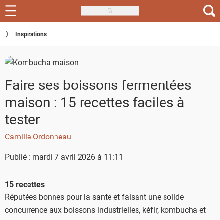
Skip
to
Recettes
Inspirations
main
content
Inspirations
Conseils
Faire ses boissons fermentées
maison : 15 recettes faciles à
Menu de la semaine
tester
Actus
Camille Ordonneau
Téléchargez l'app Saveurs Recettes
Publié : mardi 7 avril 2026 à 11:11
Index des recettes
15 recettes
Guide d'achat
Réputées bonnes pour la santé et faisant une solide
concurrence aux boissons industrielles, kéfir, kombucha et