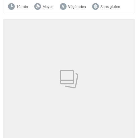
10 min
Moyen
Végétarien
Sans gluten