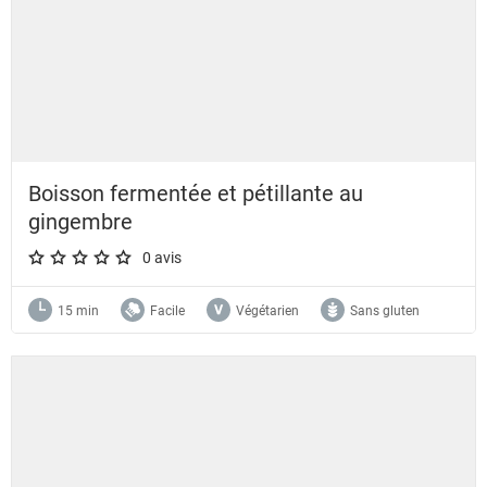
Boisson fermentée et pétillante au
gingembre
0 avis
A star rating of 0 out of 5.
15 min
Facile
Végétarien
Sans gluten