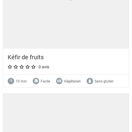
Kéfir de fruits
0 avis
A star rating of 0 out of 5.
10 min
Facile
Végétalien
Sans gluten