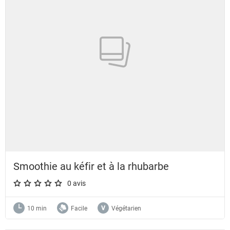
Smoothie au kéfir et à la rhubarbe
0 avis
A star rating of 0 out of 5.
10 min
Facile
Végétarien