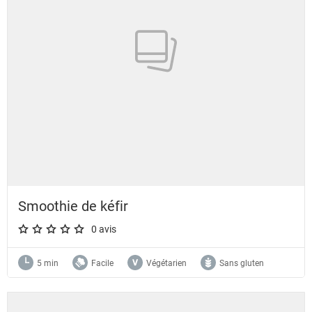
Smoothie de kéfir
0 avis
A star rating of 0 out of 5.
5 min
Facile
Végétarien
Sans gluten