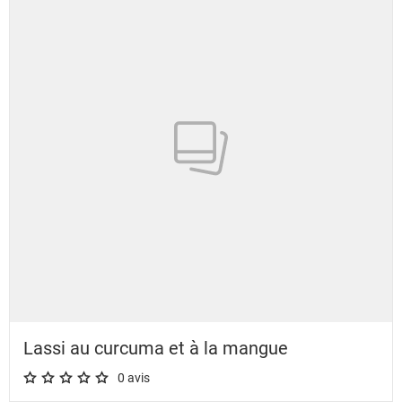
Lassi au curcuma et à la mangue
0 avis
A star rating of 0 out of 5.