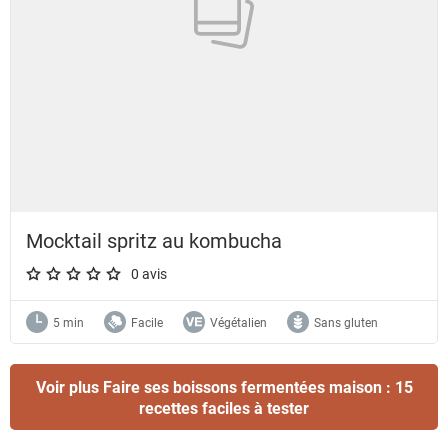
Mocktail spritz au kombucha
0 avis
A star rating of 0 out of 5.
5 min
Facile
Végétalien
Sans gluten
Voir plus Faire ses boissons fermentées maison : 15
recettes faciles à tester