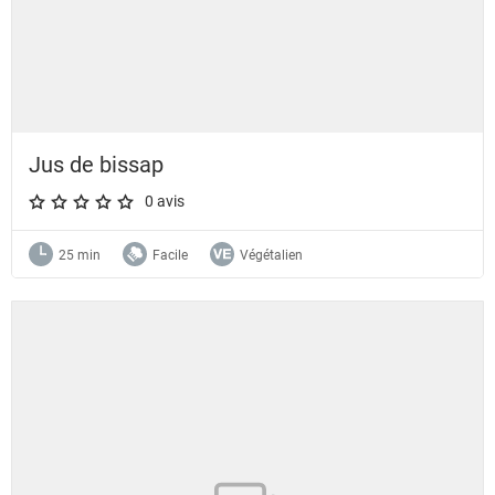
Jus de bissap
0 avis
A star rating of 0 out of 5.
25 min
Facile
Végétalien