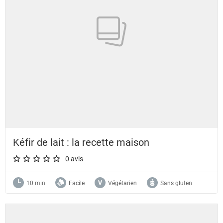
Kéfir de lait : la recette maison
0 avis
A star rating of 0 out of 5.
10 min
Facile
Végétarien
Sans gluten