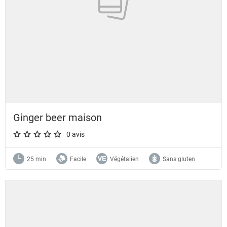
Ginger beer maison
0 avis
A star rating of 0 out of 5.
25 min
Facile
Végétalien
Sans gluten