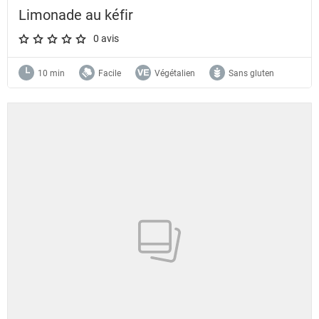
Limonade au kéfir
0 avis
A star rating of 0 out of 5.
10 min
Facile
Végétalien
Sans gluten