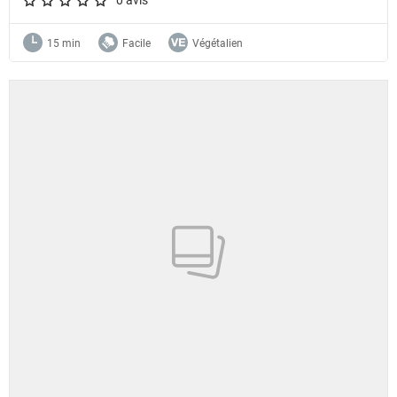
A star rating of 0 out of 5.
15 min
Facile
Végétalien