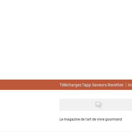
Skip
to
main
content
Téléchargez l'app Saveurs Recettes
In
Le magazine de l'art de vivre gourmand