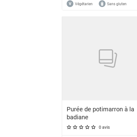
Végétarien
Sans gluten
Purée de potimarron à la
badiane
0 avis
A star rating of 0 out of 5.