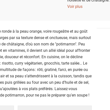
courges que l'on préfère
Voir plus
voici décliné en plusieurs
sans oublier le velouté.
 ronde à la peau orange, voire rougeâtre et au goût
ourges par sa texture dense et onctueuse, mais surtout
 de châtaigne, d’où son nom de "potimarron". Peu
t en vitamines, il devient un allié idéal pour affronter
e, douceur et réconfort. En cuisine, on le décline
: risotto, curry végétarien, gnocchis, tarte salée… Le
ultitude de façons : rôti, gratiné, farci, en purée ou
air et sa peau s’attendrissent à la cuisson, tandis que
es puis grillées au four avec un peu d’huile et de sel,
u’ajoutées à vos plats préférés. Laissez-vous
de potimarron, pour ne pas le préparer qu'en soupe !