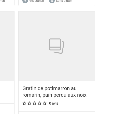
rien
Végétarien
Sans gluten
Gratin de potimarron au
romarin, pain perdu aux noix
0 avis
A star rating of 0 out of 5.