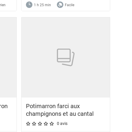
rien
1 h 25 min
Facile
ron
Potimarron farci aux
champignons et au cantal
0 avis
A star rating of 0 out of 5.