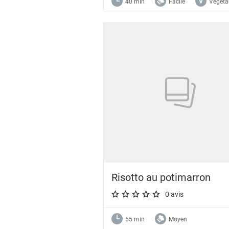
40 min
Facile
Végéta
Risotto au potimarron
0 avis
A star rating of 0 out of 5.
55 min
Moyen