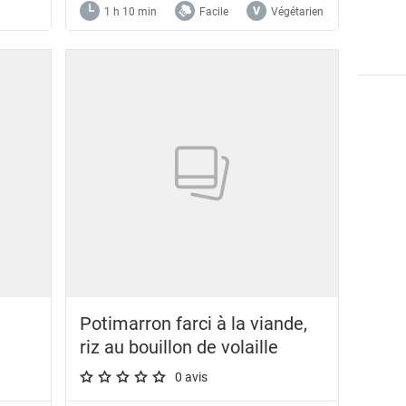
1 h 10 min
Facile
Végétarien
Potimarron farci à la viande,
riz au bouillon de volaille
0 avis
A star rating of 0 out of 5.