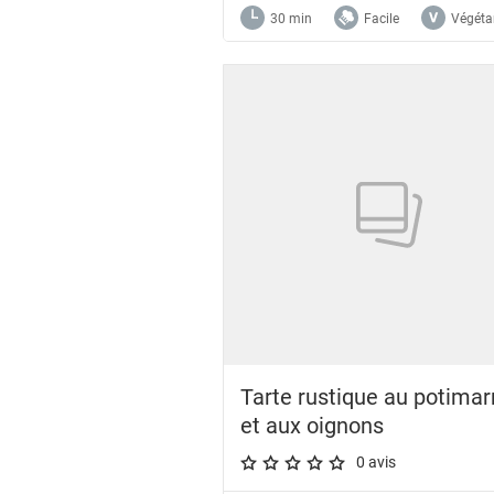
30 min
Facile
Végéta
Tarte rustique au potimar
et aux oignons
0 avis
A star rating of 0 out of 5.