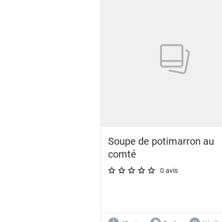
Showing 1 to 24 of 30 results
Soupe de potimarron au
comté
0 avis
A star rating of 0 out of 5.