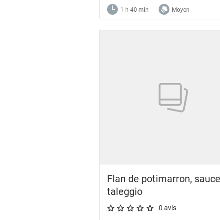
1 h 40 min
Moyen
Flan de potimarron, sauc
taleggio
0 avis
A star rating of 0 out of 5.