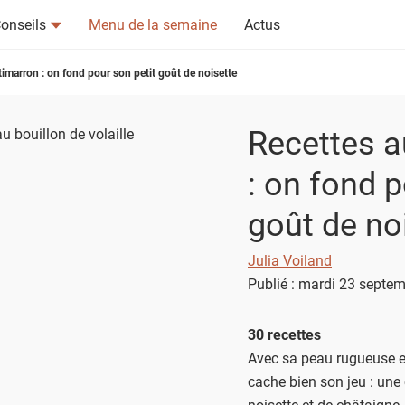
onseils
Menu de la semaine
Actus
imarron : on fond pour son petit goût de noisette
Recettes a
: on fond p
tsapp
n ami
goût de no
Julia Voiland
Publié : mardi 23 septe
30 recettes
Avec sa peau rugueuse et
cache bien son jeu : une 
noisette et de châtaigne.