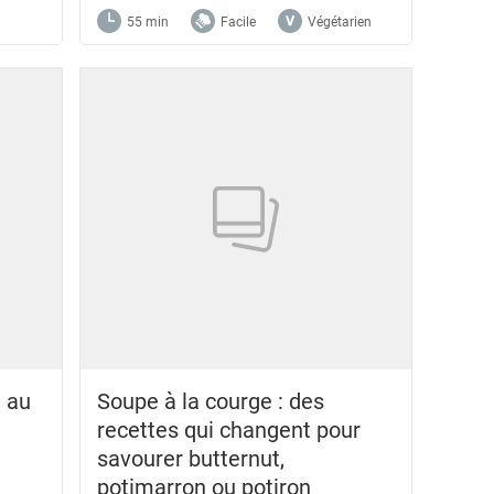
55 min
Facile
Végétarien
e au
Soupe à la courge : des
recettes qui changent pour
savourer butternut,
potimarron ou potiron