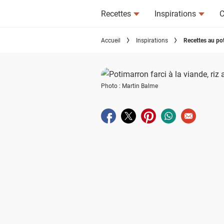
Recettes
Inspirations
C
Accueil
Inspirations
Recettes au pot
Photo : Martin Balme
Partager sur facebook
Partager sur twitter
Partager sur pinterest
Partager sur wha
Envoyer à u