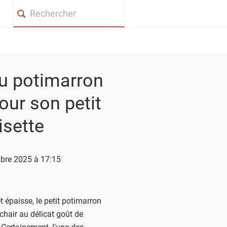
Search
u potimarron
our son petit
isette
mbre 2025 à 17:15
 épaisse, le petit potimarron
chair au délicat goût de
 Certainement, l'une des