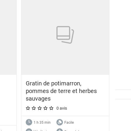
Gratin de potimarron,
pommes de terre et herbes
sauvages
0 avis
A star rating of 0 out of 5.
1 h 35 min
Facile