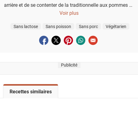
arrière et de se contenter de la traditionnelle aux pommes de
Voir plus
terre !
Sans lactose
Sans poisson
Sans porc
Végétarien
Partager sur facebook
Partager sur twitter
Partager sur pinterest
Partager sur whatsapp
Envoyer à un ami
Publicité
V
Recettes similaires
o
i
r
l
a