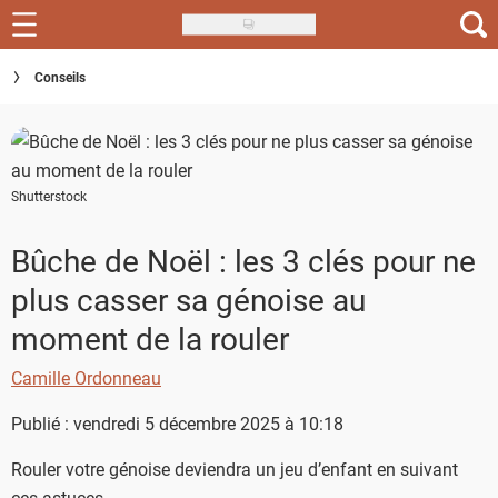
Skip
to
Recettes
Conseils
main
content
Inspirations
Conseils
Shutterstock
Menu de la semaine
Bûche de Noël : les 3 clés pour ne
Actus
plus casser sa génoise au
Téléchargez l'app Saveurs Recettes
moment de la rouler
Index des recettes
Camille Ordonneau
Guide d'achat
Publié : vendredi 5 décembre 2025 à 10:18
Rouler votre génoise deviendra un jeu d’enfant en suivant
ces astuces.