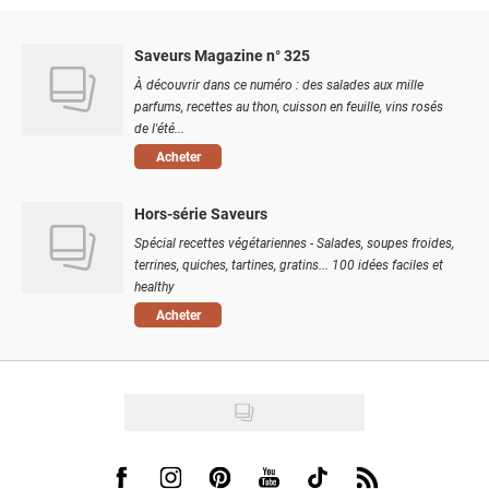
Saveurs Magazine n° 325
À découvrir dans ce numéro : des salades aux mille
parfums, recettes au thon, cuisson en feuille, vins rosés
de l'été...
Acheter
Hors-série Saveurs
Spécial recettes végétariennes - Salades, soupes froides,
terrines, quiches, tartines, gratins... 100 idées faciles et
healthy
Acheter
Visit us on Facebook
Visit us on Instagram
Visit us on Pinterest
Visit us on Youtube
Visit us on Tiktok
Visit us on Rss