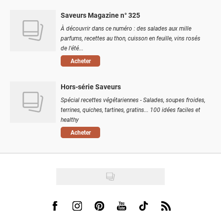
Saveurs Magazine n° 325
À découvrir dans ce numéro : des salades aux mille
parfums, recettes au thon, cuisson en feuille, vins rosés
de l'été...
Acheter
Hors-série Saveurs
Spécial recettes végétariennes - Salades, soupes froides,
terrines, quiches, tartines, gratins... 100 idées faciles et
healthy
Acheter
Visit us on Facebook
Visit us on Instagram
Visit us on Pinterest
Visit us on Youtube
Visit us on Tiktok
Visit us on Rss