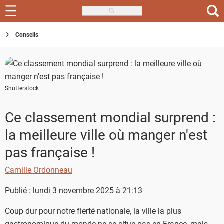
Skip
to
Recettes
Conseils
main
content
Inspirations
Conseils
Shutterstock
Menu de la semaine
Ce classement mondial surprend :
Actus
la meilleure ville où manger n'est
Téléchargez l'app Saveurs Recettes
pas française !
Index des recettes
Camille Ordonneau
Guide d'achat
Publié : lundi 3 novembre 2025 à 21:13
Coup dur pour notre fierté nationale, la ville la plus
gastronomique du monde ne se situe pas en France, mais