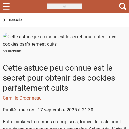
Skip
to
Recettes
Conseils
main
content
Inspirations
Conseils
Shutterstock
Menu de la semaine
Cette astuce peu connue est le
Actus
secret pour obtenir des cookies
Téléchargez l'app Saveurs Recettes
parfaitement cuits
Index des recettes
Camille Ordonneau
Guide d'achat
Publié : mercredi 17 septembre 2025 à 21:30
Entre cookies trop mous ou trop secs, trouver le juste point
de cuisson peut vite tourner au casse-tête. Selon Ariel Klein, il