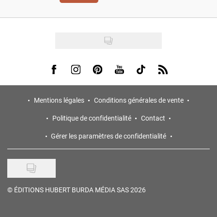
Visit us on Facebook
Visit us on Instagram
Visit us on Pinterest
Visit us on Youtube
Visit us on Tiktok
Visit us on Rss
Mentions légales
Conditions générales de vente
Politique de confidentialité
Contact
Gérer les paramètres de confidentialité
©
ÉDITIONS HUBERT BURDA MÉDIA SAS 2026