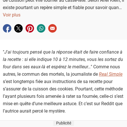
existe pourtant un repère simple et fiable pour savoir quand
sortir ses cookies du four.
Voir plus
Partager sur facebook
Partager sur twitter
Partager sur pinterest
Partager sur whatsapp
Envoyer à un ami
"
J'ai toujours pensé que la réponse était de faire confiance à
la recette : si elle indique 10 à 12 minutes, vous les sortez du
four dans ses eaux-là et espérez le meilleur…
" Comme nous
autres, le commun des mortels, la journaliste de
Real Simple
s’est longtemps fiée aux instructions de sa recette pour
s’assurer de la cuisson des cookies. Pourtant, cette méthode
l’ayant plusieurs fois amenée à rater sa fournée, celle-ci s’est
mise en quête d’une meilleure astuce. Et c’est sur Reddit que
l’autrice aurait percé le mystère.
Publicité