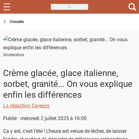
Skip
to
Recettes
Conseils
main
content
Inspirations
Conseils
Shutterstock
Menu de la semaine
Crème glacée, glace italienne,
Actus
sorbet, granité... On vous explique
Téléchargez l'app Saveurs Recettes
enfin les différences
Index des recettes
La rédaction Saveurs
Guide d'achat
Publié : mercredi 2 juillet 2025 à 16:00
Ca y est, c’est l’été ! L’heure est venue de lécher, de laisser
fondre, et surtout de déguster de délicieuses préparations