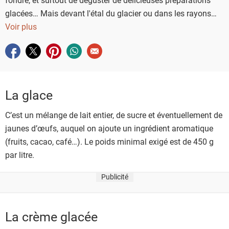
glacées… Mais devant l'étal du glacier ou dans les rayons
surgelés des supermarchés, on peut parfois s'y perdre tant
Voir plus
l'offre est importante. On fait le point sur les différentes
Partager sur facebook
Partager sur twitter
Partager sur pinterest
Partager sur whatsapp
Envoyer à un ami
gourmandises glacées.
La glace
C’est un mélange de lait entier, de sucre et éventuellement de
jaunes d’œufs, auquel on ajoute un ingrédient aromatique
(fruits, cacao, café…). Le poids minimal exigé est de 450 g
par litre.
Publicité
La crème glacée