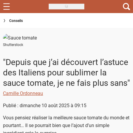
Skip
to
Recettes
Conseils
main
content
Inspirations
Shutterstock
Conseils
Menu de la semaine
"Depuis que j’ai découvert l’astuce
des Italiens pour sublimer la
Actus
sauce tomate, je ne fais plus sans"
Téléchargez l'app Saveurs Recettes
Camille Ordonneau
Index des recettes
Publié : dimanche 10 août 2025 à 09:15
Guide d'achat
Vous pensiez réaliser la meilleure sauce tomate du monde et
pourtant… Il se pourrait bien que l’ajout d’un simple
ingrédient crée la surprise.