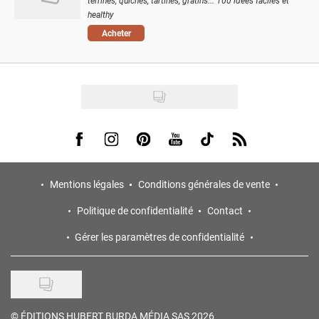
terrines, quiches, tartines, gratins... 100 idées faciles et
healthy
Acheter
Visit us on Facebook
Visit us on Instagram
Visit us on Pinterest
Visit us on Youtube
Visit us on Tiktok
Visit us on Rss
Mentions légales
Conditions générales de vente
Politique de confidentialité
Contact
Gérer les paramètres de confidentialité
©
ÉDITIONS HUBERT BURDA MÉDIA SAS 2026