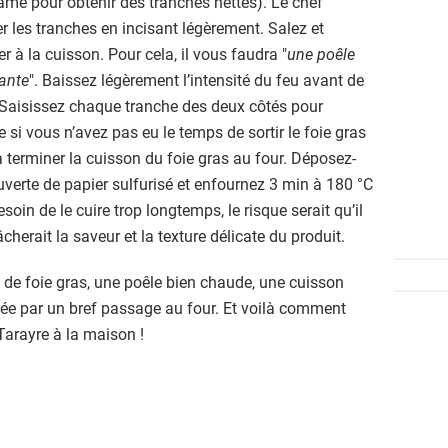
me pour obtenir des tranches nettes). Le chef
r les tranches en incisant légèrement. Salez et
 à la cuisson. Pour cela, il vous faudra "
une poêle
lante
". Baissez légèrement l’intensité du feu avant de
. Saisissez chaque tranche des deux côtés pour
e si vous n’avez pas eu le temps de sortir le foie gras
ra terminer la cuisson du foie gras au four. Déposez-
uverte de papier sulfurisé et enfournez 3 min à 180 °C
esoin de le cuire trop longtemps, le risque serait qu’il
cherait la saveur et la texture délicate du produit.
s de foie gras, une poêle bien chaude, une cuisson
étée par un bref passage au four. Et voilà comment
Tarayre à la maison !