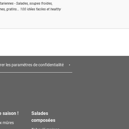
tariennes - Salades, soupes froides,
ines, gratins... 100 idées faciles et healthy
rer les paramètres de confidentialité
e saison !
Salades
composées
ux mûres