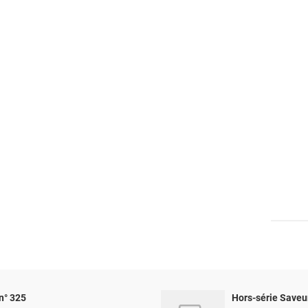
n° 325
Hors-série Saveu