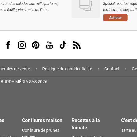
éro : des salades aux mille parfums,
Spécial recettes végé
 en feuille, vins rosés de l'été...
terrines, quiches, tart
Acheter
Visit us on Facebook
Visit us on Instagram
Visit us on Pinterest
Visit us on Youtube
Visit us on Tiktok
Visit us on Rss
nérales de vente
Politique de confidentialité
Contact
Gé
 BURDA MÉDIA SAS 2026
es
Confitures maison
Recettes à la
C'est d
tomate
Confiture de prunes
Tarte a
rouges