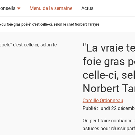
onseils
Menu de la semaine
Actus
 du foie gras poêlé" c'est celle-ci, selon le chef Norbert Tarayre
"La vraie 
foie gras p
celle-ci, s
tsapp
n ami
Norbert Ta
Camille Ordonneau
Publié : lundi 22 décem
On peut faire confiance a
astuces pour réussir par