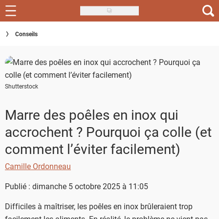
Skip
to
Recettes
Conseils
main
content
Inspirations
Conseils
Shutterstock
Menu de la semaine
Marre des poêles en inox qui
Actus
accrochent ? Pourquoi ça colle (et
Téléchargez l'app Saveurs Recettes
comment l’éviter facilement)
Index des recettes
Camille Ordonneau
Guide d'achat
Publié : dimanche 5 octobre 2025 à 11:05
Difficiles à maîtriser, les poêles en inox brûleraient trop
facilement les aliments. En réalité, le problème ne vient pas