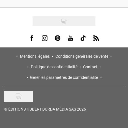
Visit us on Facebook
Visit us on Instagram
Visit us on Pinterest
Visit us on Youtube
Visit us on Tiktok
Visit us on Rss
Mentions légales
Conditions générales de vente
Politique de confidentialité
Contact
Gérer les paramètres de confidentialité
©
ÉDITIONS HUBERT BURDA MÉDIA SAS 2026