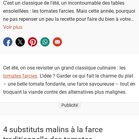
C’est un classique de l’été, un incontournable des tables
ensoleillées : les tomates farcies. Mais cette année, pourquoi
ne pas repenser un peu la recette pour faire du bien à votre
porte-monnaie et à votre santé ?
Voir plus
Partager sur facebook
Partager sur twitter
Partager sur pinterest
Partager sur whatsapp
Envoyer à un ami
Cet été, on ose revisiter un grand classique culinaire : les
tomates farcies
. L’idée ? Garder ce qui fait le charme du plat
– une belle tomate fondante, une farce savoureuse – tout en
troquant la viande contre des alternatives plus malignes.
Publicité
4 substituts malins à la farce