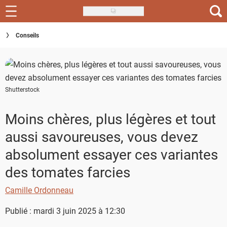
Skip
to
Recettes
Conseils
main
content
Inspirations
Conseils
Shutterstock
Menu de la semaine
Moins chères, plus légères et tout
Actus
aussi savoureuses, vous devez
Téléchargez l'app Saveurs Recettes
absolument essayer ces variantes
des tomates farcies
Index des recettes
Camille Ordonneau
Guide d'achat
Publié : mardi 3 juin 2025 à 12:30