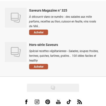
Saveurs Magazine n° 325
À découvrir dans ce numéro : des salades aux mille
parfums, recettes au thon, cuisson en feuille, vins rosés
de l'été...
Acheter
Hors-série Saveurs
Spécial recettes végétariennes - Salades, soupes froides,
terrines, quiches, tartines, gratins... 100 idées faciles et
healthy
Acheter
Visit us on Facebook
Visit us on Instagram
Visit us on Pinterest
Visit us on Youtube
Visit us on Tiktok
Visit us on Rss