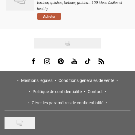
terrines, quiches, tartines, gratins... 100 idées faciles et
healthy
Acheter
Visit us on Facebook
Visit us on Instagram
Visit us on Pinterest
Visit us on Youtube
Visit us on Tiktok
Visit us on Rss
Mentions légales
Conditions générales de vente
Politique de confidentialité
Contact
Gérer les paramètres de confidentialité