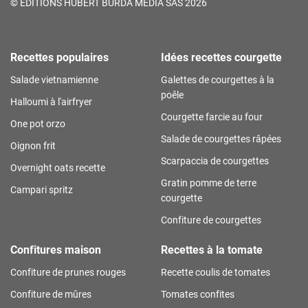
©
ÉDITIONS HUBERT BURDA MÉDIA SAS 2026
Recettes populaires
Idées recettes courgette
Salade vietnamienne
Galettes de courgettes à la
poêle
Halloumi à l'airfryer
Courgette farcie au four
One pot orzo
Salade de courgettes râpées
Oignon frit
Scarpaccia de courgettes
Overnight oats recette
Gratin pomme de terre
Campari spritz
courgette
Confiture de courgettes
Confitures maison
Recettes à la tomate
Confiture de prunes rouges
Recette coulis de tomates
Confiture de mûres
Tomates confites