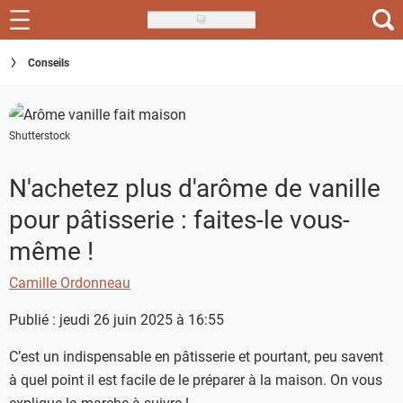
Skip
to
Recettes
Conseils
main
content
Inspirations
Shutterstock
Conseils
Menu de la semaine
N'achetez plus d'arôme de vanille
pour pâtisserie : faites-le vous-
Actus
même !
Téléchargez l'app Saveurs Recettes
Camille Ordonneau
Index des recettes
Publié : jeudi 26 juin 2025 à 16:55
Guide d'achat
C’est un indispensable en pâtisserie et pourtant, peu savent
à quel point il est facile de le préparer à la maison. On vous
explique la marche à suivre !