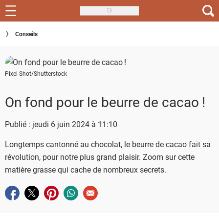
Skip
to
Recettes
Conseils
main
content
Inspirations
Pixel-Shot/Shutterstock
Conseils
Menu de la semaine
On fond pour le beurre de cacao !
Actus
Publié : jeudi 6 juin 2024 à 11:10
Téléchargez l'app Saveurs Recettes
Longtemps cantonné au chocolat, le beurre de cacao fait sa
révolution, pour notre plus grand plaisir. Zoom sur cette
Index des recettes
matière grasse qui cache de nombreux secrets.
Guide d'achat
Partager sur facebook
Partager sur twitter
Partager sur pinterest
Partager sur whatsapp
Envoyer à un ami