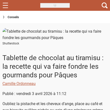
Skip
to
Recettes
Conseils
main
content
Inspirations
Conseils
Shutterstock
Menu de la semaine
Tablette de chocolat au tiramisu :
Actus
la recette qui va faire fondre les
Téléchargez l'app Saveurs Recettes
gourmands pour Pâques
Index des recettes
Camille Ordonneau
Guide d'achat
Publié : vendredi 3 avril 2026 à 11:12
Oubliez la pistache et les cheveux d’ange, place au café et
aux biscuits cuillère nichés au sein d’une généreuse crème