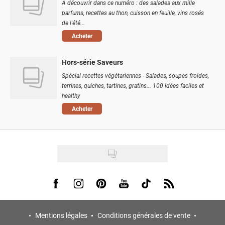
À découvrir dans ce numéro : des salades aux mille
parfums, recettes au thon, cuisson en feuille, vins rosés
de l'été...
Acheter
Hors-série Saveurs
Spécial recettes végétariennes - Salades, soupes froides,
terrines, quiches, tartines, gratins... 100 idées faciles et
healthy
Acheter
Visit us on Facebook
Visit us on Instagram
Visit us on Pinterest
Visit us on Youtube
Visit us on Tiktok
Visit us on Rss
Mentions légales
Conditions générales de vente