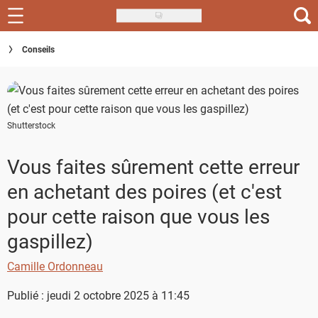
Skip
to
Recettes
Conseils
main
content
Inspirations
Conseils
Shutterstock
Menu de la semaine
Vous faites sûrement cette erreur
Actus
en achetant des poires (et c'est
Téléchargez l'app Saveurs Recettes
pour cette raison que vous les
gaspillez)
Index des recettes
Camille Ordonneau
Guide d'achat
Publié : jeudi 2 octobre 2025 à 11:45