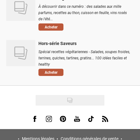
À découvrir dans ce numéro : des salades aux mille
parfums, recettes au thon, cuisson en feuille, vins rosés
de l'été...
Acheter
Hors-série Saveurs
Spécial recettes végétariennes - Salades, soupes froides,
terrines, quiches, tartines, gratins... 100 idées faciles et
healthy
Acheter
Visit us on Facebook
Visit us on Instagram
Visit us on Pinterest
Visit us on Youtube
Visit us on Tiktok
Visit us on Rss
Mentions légales
Conditions générales de vente