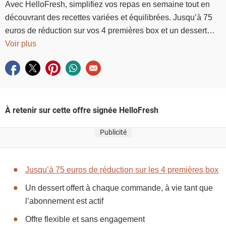
Avec HelloFresh, simplifiez vos repas en semaine tout en
découvrant des recettes variées et équilibrées. Jusqu’à 75
euros de réduction sur vos 4 premières box et un dessert
offert à chaque commande. Offre réservée aux nouveaux abo
Voir plus
Partager sur facebook
Partager sur twitter
Partager sur pinterest
Partager sur whatsapp
Envoyer à un ami
À retenir sur cette offre signée HelloFresh
Publicité
Jusqu’à 75 euros de réduction sur les 4 premières box
Un dessert offert à chaque commande, à vie tant que
l’abonnement est actif
Offre flexible et sans engagement