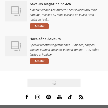
Saveurs Magazine n° 325
À découvrir dans ce numéro : des salades aux mille
parfums, recettes au thon, cuisson en feuille, vins
rosés de l'été...
Acheter
Hors-série Saveurs
Spécial recettes végétariennes - Salades, soupes
froides, terrines, quiches, tartines, gratins... 100 idées
faciles et healthy
Acheter
Visit us on Facebook
Visit us on Instagram
Visit us on Pinterest
Visit us on Youtube
Visit us on Tiktok
Visit us on Rss