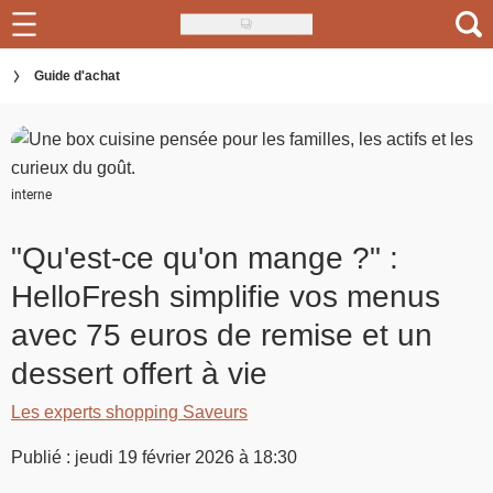
Skip
to
Recettes
Guide d'achat
main
content
Inspirations
Conseils
interne
Menu de la semaine
"Qu'est-ce qu'on mange ?" :
Actus
HelloFresh simplifie vos menus
Téléchargez l'app Saveurs Recettes
avec 75 euros de remise et un
Index des recettes
dessert offert à vie
Les experts shopping Saveurs
Guide d'achat
Publié : jeudi 19 février 2026 à 18:30