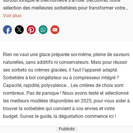
sélection des meilleures sorbetières pour transformer votre
cuisine en atelier gourmand.
Voir plus
Partager sur facebook
Partager sur twitter
Partager sur pinterest
Partager sur whatsapp
Envoyer à un ami
Rien ne vaut une glace préparée soi-même, pleine de saveurs
naturelles, sans additifs ni conservateurs. Mais pour réussir
ses sorbets ou crèmes glacées, il faut l’appareil adapté.
Sorbetière à bol congélateur ou à compresseur intégré ?
Capacité, rapidité, polyvalence… Les critères de choix sont
nombreux. Pas de panique ! Nous avons testé et sélectionné
les meilleurs modèles disponibles en 2025, pour vous aider à
trouver la sorbetière qui convient à vos envies et votre
budget. Suivez le guide, la dégustation commence ici !
Publicité