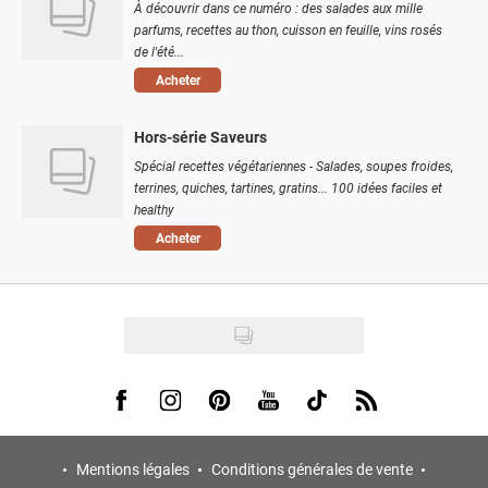
À découvrir dans ce numéro : des salades aux mille
parfums, recettes au thon, cuisson en feuille, vins rosés
de l'été...
Acheter
Hors-série Saveurs
Spécial recettes végétariennes - Salades, soupes froides,
terrines, quiches, tartines, gratins... 100 idées faciles et
healthy
Acheter
Visit us on Facebook
Visit us on Instagram
Visit us on Pinterest
Visit us on Youtube
Visit us on Tiktok
Visit us on Rss
Mentions légales
Conditions générales de vente