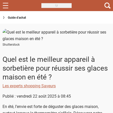
Skip
to
Recettes
Guide d'achat
main
content
Inspirations
Conseils
Shutterstock
Menu de la semaine
Quel est le meilleur appareil à
Actus
sorbetière pour réussir ses glaces
Téléchargez l'app Saveurs Recettes
maison en été ?
Index des recettes
Les experts shopping Saveurs
Guide d'achat
Publié : vendredi 22 août 2025 à 08:45
En été, l’envie est forte de déguster des glaces maison,
surtout lorsque le thermomètre s'affole. Découvrez notre